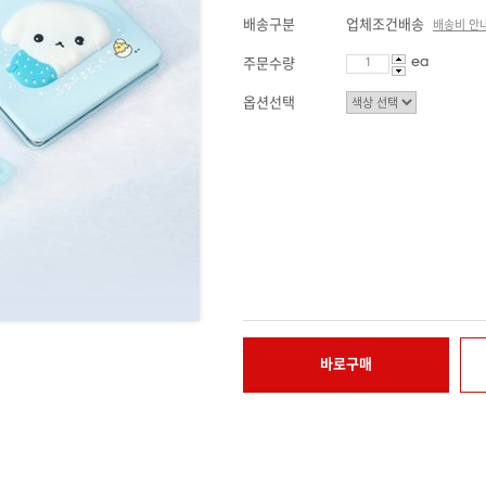
배송구분
업체조건배송
배송비 안
ea
주문수량
옵션선택
바로구매