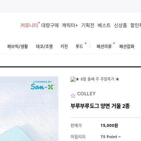
커뮤니티
대량구매
캐릭터+
기획전
베스트
신상품
할인
패브릭/생활
데코/조명
키친
푸드
패션의류
패션잡화
COLLEY
부루부루도그 양면 거울 2종
판매가
15,000원
마일리지
75 Point ~