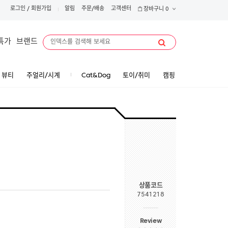
로그인
/
회원가입
알림
주문/배송
고객센터
장바구니
0
특가
브랜드
뷰티
주얼리/시계
Cat&Dog
토이/취미
캠핑
상품코드
7541218
Review