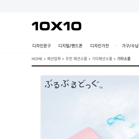
디자인문구
디지털/핸드폰
디자인가전
가구/수납
HOME
>
패션잡화
>
우먼 패션소품
>
기타패션소품
>
기타소품