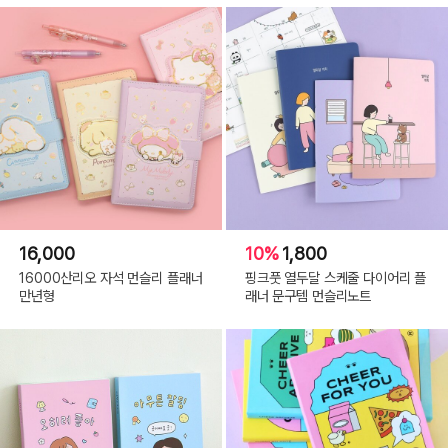
16,000
10%
1,800
16000산리오 자석 먼슬리 플래너
핑크풋 열두달 스케줄 다이어리 플
만년형
래너 문구템 먼슬리노트