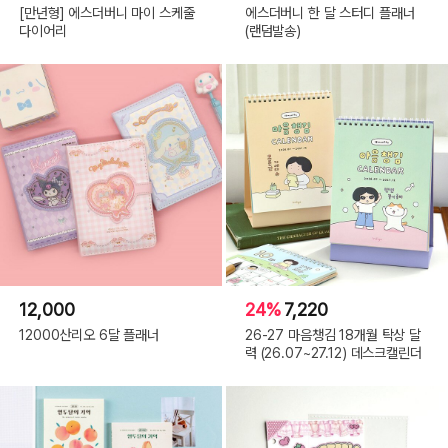
[만년형] 에스더버니 마이 스케줄
에스더버니 한 달 스터디 플래너
다이어리
(랜덤발송)
12,000
24%
7,220
12000산리오 6달 플래너
26-27 마음챙김 18개월 탁상 달
력 (26.07~27.12) 데스크캘린더