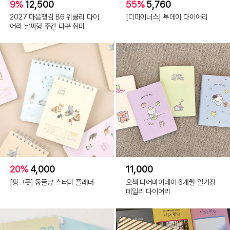
9%
12,500
55%
5,760
2027 마음챙김 B6 위클리 다이
[디마이너스] 투데이 다이어리
어리 날짜형 주간 다꾸 취미
20%
4,000
11,000
[핑크풋] 둥글냥 스터디 플래너
오첵 디어마이데이 6개월 일기장
데일리 다이어리