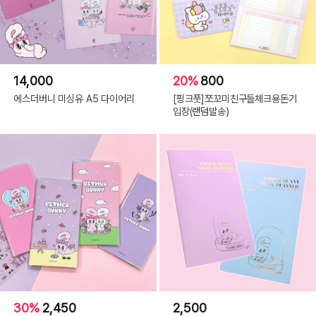
14,000
20%
800
에스더버니 미싱유 A5 다이어리
[핑크풋]쪼꼬미친구들체크용돈기
입장(랜덤발송)
30%
2,450
2,500