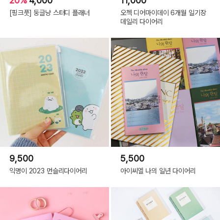
20%
4,000
11,000
[핑크풋] 둥글냥 스터디 플래너
오첵 디어마이데이 6개월 일기장
데일리 다이어리
9,500
5,500
익명이 2023 먼슬리다이어리
아이씨엘 나의 일년 다이어리