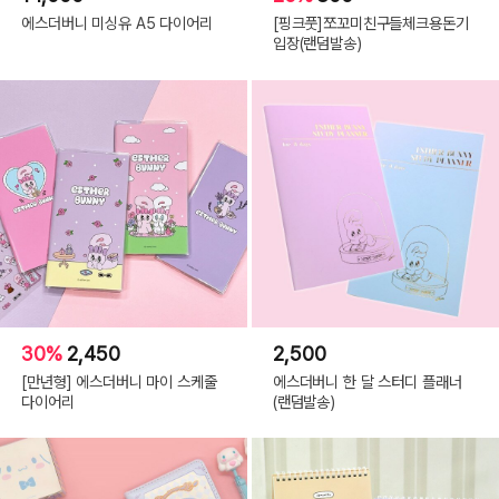
에스더버니 미싱유 A5 다이어리
[핑크풋]쪼꼬미친구들체크용돈기
입장(랜덤발송)
30%
2,450
2,500
[만년형] 에스더버니 마이 스케줄
에스더버니 한 달 스터디 플래너
다이어리
(랜덤발송)