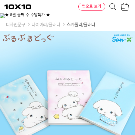
장
텐
앱으로 보기
바
바
구
이
이
니
텐
상
품
디자인문구
다이어리/플래너
스케줄러/플래너
의
옵
션
-
색
상:
하
늘,
분
홍,
심
플