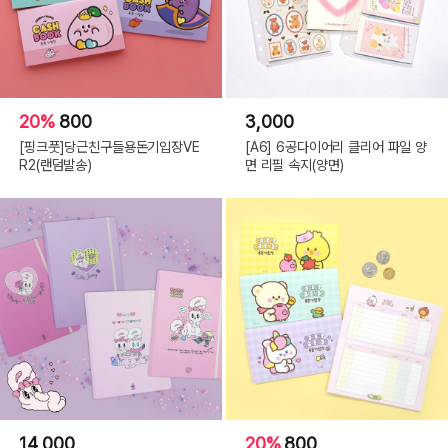
20%
800
3,000
[핑크풋]당근친구들용돈기입장VE
[A6] 6공다이어리 클리어 파일 양
R2(랜덤발송)
면 리필 속지(양면)
14,000
20%
800