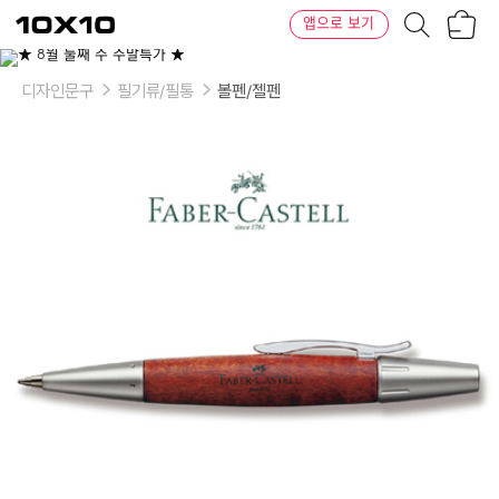
장
텐
앱으로 보기
바
바
구
이
니
텐
디자인문구
필기류/필통
볼펜/젤펜