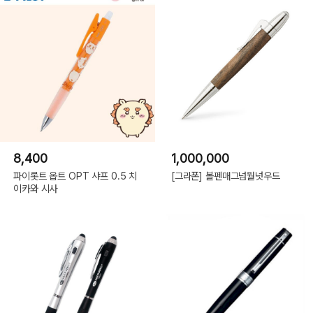
8,400
1,000,000
파이롯트 옵트 OPT 샤프 0.5 치
[그라폰] 볼펜매그넘월넛우드
이카와 시사