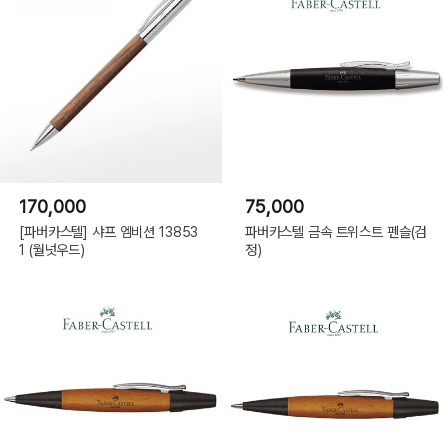
170,000
75,000
[파버카스텔] 샤프 엠비션 13853
파버카스텔 금속 트위스트 펜슬(검
1 (월넛우드)
정)