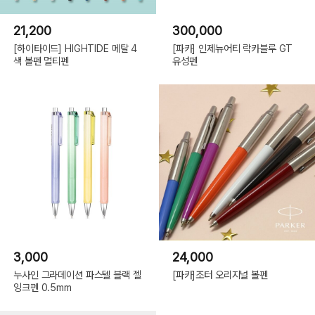
21,200
300,000
[하이타이드] HIGHTIDE 메탈 4
[파카] 인제뉴어티 락카블루 GT
색 볼펜 멀티펜
유성펜
3,000
24,000
누사인 그라데이션 파스텔 블랙 젤
[파카]조터 오리지널 볼펜
잉크펜 0.5mm