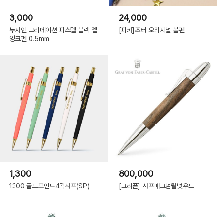
3,000
24,000
누사인 그라데이션 파스텔 블랙 젤
[파카]조터 오리지널 볼펜
잉크펜 0.5mm
1,300
800,000
1300 골드포인트4각샤프(SP)
[그라폰] 샤프매그넘월넛우드