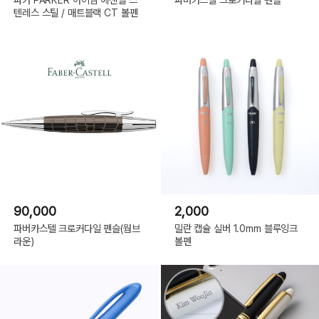
텐레스 스틸 / 매트블랙 CT 볼펜
90,000
2,000
파버카스텔 크로커다일 펜슬(웜브
밀란 캡슐 실버 1.0mm 블루잉크
라운)
볼펜