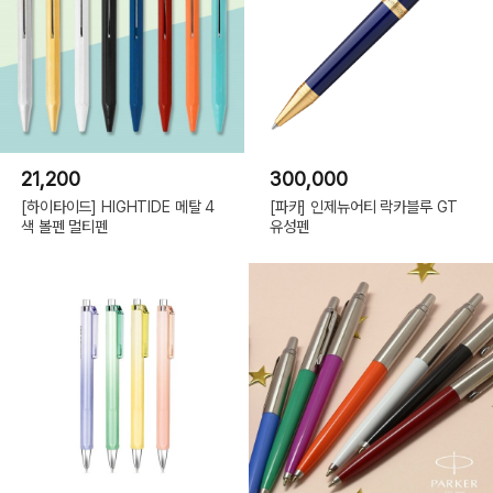
21,200
300,000
[하이타이드] HIGHTIDE 메탈 4
[파카] 인제뉴어티 락카블루 GT
색 볼펜 멀티펜
유성펜