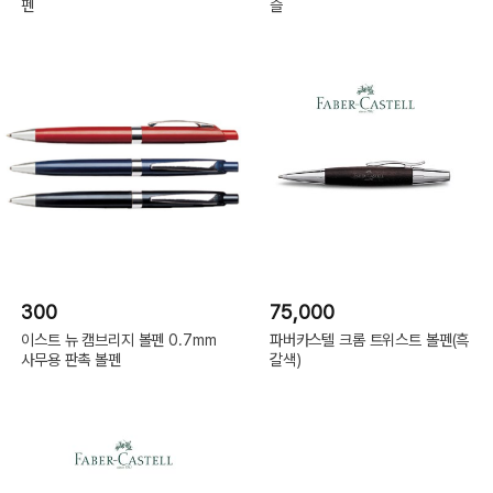
펜
슬
300
75,000
이스트 뉴 캠브리지 볼펜 0.7mm
파버카스텔 크롬 트위스트 볼펜(흑
사무용 판촉 볼펜
갈색)