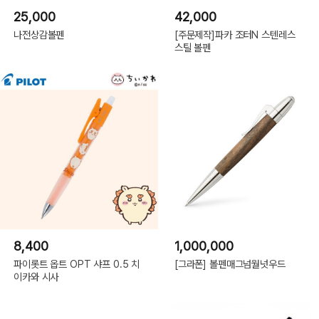
25,000
42,000
나전상감볼펜
[주문제작]파카 조터N 스텐레스
스틸 볼펜
8,400
1,000,000
파이롯트 옵트 OPT 샤프 0.5 치
[그라폰] 볼펜매그넘월넛우드
이카와 시사