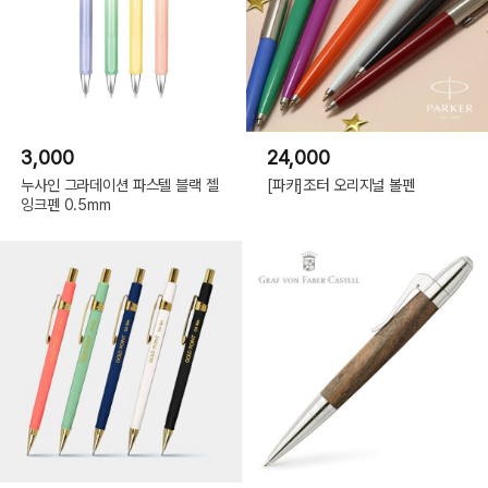
3,000
24,000
누사인 그라데이션 파스텔 블랙 젤
[파카]조터 오리지널 볼펜
잉크펜 0.5mm