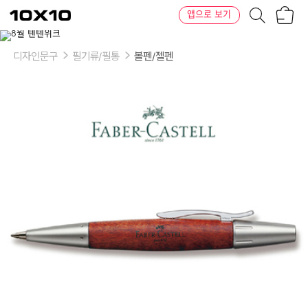
장
텐
앱으로 보기
바
바
구
이
니
텐
디자인문구
필기류/필통
볼펜/젤펜