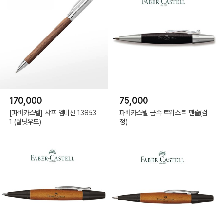
170,000
75,000
[파버카스텔] 샤프 엠비션 13853
파버카스텔 금속 트위스트 펜슬(검
1 (월넛우드)
정)