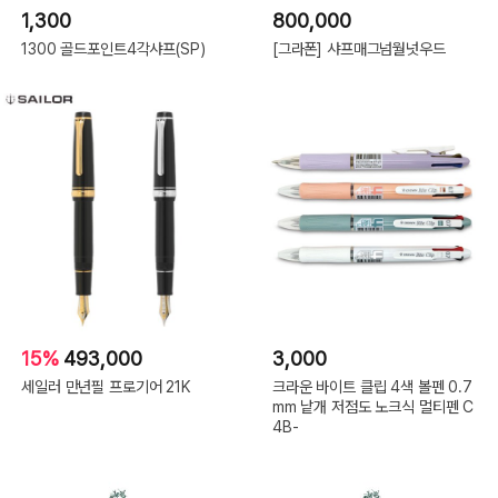
1,300
800,000
1300 골드포인트4각샤프(SP)
[그라폰] 샤프매그넘월넛우드
15%
493,000
3,000
세일러 만년필 프로기어 21K
크라운 바이트 클립 4색 볼펜 0.7
mm 낱개 저점도 노크식 멀티펜 C
4B-