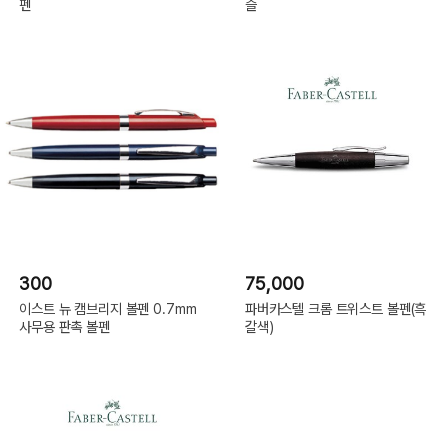
펜
슬
300
75,000
이스트 뉴 캠브리지 볼펜 0.7mm
파버카스텔 크롬 트위스트 볼펜(흑
사무용 판촉 볼펜
갈색)