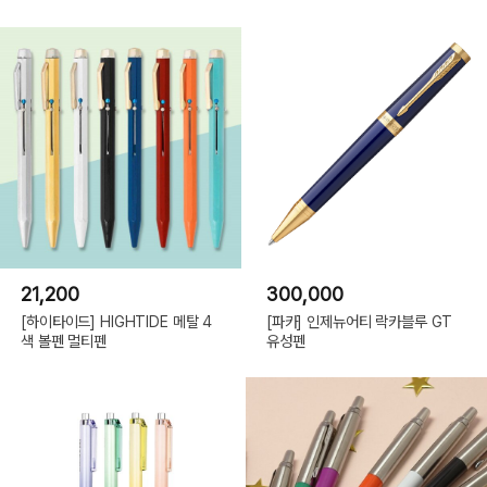
21,200
300,000
[하이타이드] HIGHTIDE 메탈 4
[파카] 인제뉴어티 락카블루 GT
색 볼펜 멀티펜
유성펜