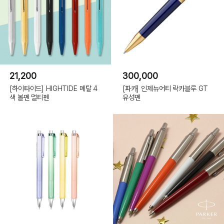
21,200
300,000
[하이타이드] HIGHTIDE 메탈 4
[파카] 인제뉴어티 락카블루 GT
색 볼펜 멀티펜
유성펜