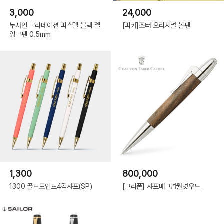
3,000
24,000
누사인 그라데이션 파스텔 블랙 젤
[파카]조터 오리지널 볼펜
잉크펜 0.5mm
1,300
800,000
1300 골드포인트4각샤프(SP)
[그라폰] 샤프매그넘월넛우드