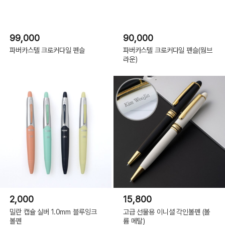
99,000
90,000
파버카스텔 크로커다일 펜슬
파버카스텔 크로커다일 펜슬(웜브
라운)
2,000
15,800
밀란 캡슐 실버 1.0mm 블루잉크
고급 선물용 이니셜 각인볼펜 (볼
볼펜
륨 메탈)