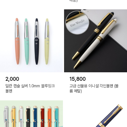
2,000
15,800
밀란 캡슐 실버 1.0mm 블루잉크
고급 선물용 이니셜 각인볼펜 (볼
볼펜
륨 메탈)