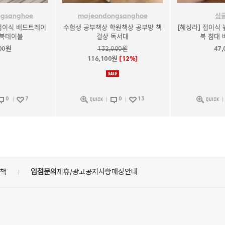
ngsanghoe
majeondongsanghoe
싱
접이식 배드트레이
수험생 공부책상 학원책상 공부방 책
[혜싱라] 접이식 
트북테이블
걸상 독서대
북 침대 
00원
132,000원
47
116,100원
[12%]
0
7
0
13
정책
입점문의
제휴/광고
공지사항
매장안내