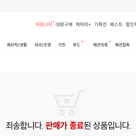
커뮤니티
대량구매
캐릭터+
기획전
베스트
할인
패브릭/생활
데코/조명
키친
푸드
패션의류
패션잡화