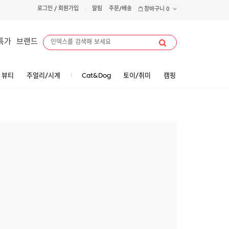
로그인
/
회원가입
알림
주문/배송
장바구니
0
특가
브랜드
뷰티
주얼리/시계
Cat&Dog
토이/취미
캠핑