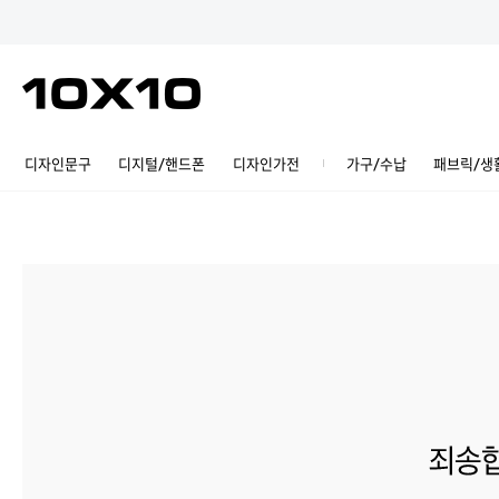
디자인문구
디지털/핸드폰
디자인가전
가구/수납
패브릭/생