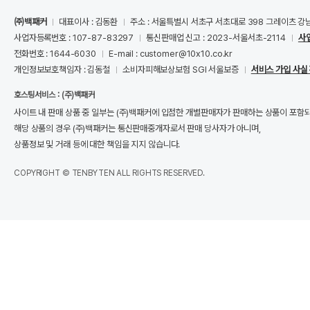
㈜백패커
대표이사 : 김동환
주소 : 서울특별시 서초구 서초대로 398 그레이츠 강
사업자등록번호 : 107-87-83297
통신판매업 신고 : 2023-서울서초-2114
사
전화번호 : 1644-6030
E-mail : customer@10x10.co.kr
개인정보보호책임자 : 김동철
소비자피해보상보험 SGI 서울보증
서비스 가입 사실
호스팅서비스 : (주)백패커
사이트 내 판매 상품 중 일부는 (주)백패커에 입점한 개별판매자가 판매하는 상품이 포함
해당 상품의 경우 (주)백패커는 통신판매중개자로서 판매 당사자가 아니며,
상품정보 및 거래 등에 대한 책임을 지지 않습니다.
COPYRIGHT © TENBYTEN ALL RIGHTS RESERVED.