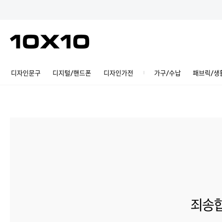
디자인문구
디지털/핸드폰
디자인가전
가구/수납
패브릭/생