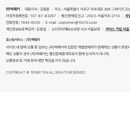
㈜백패커
대표이사 : 김동환
주소 : 서울특별시 서초구 서초대로 398 그레이츠 강
사업자등록번호 : 107-87-83297
통신판매업 신고 : 2023-서울서초-2114
사
전화번호 : 1644-6030
E-mail : customer@10x10.co.kr
개인정보보호책임자 : 김동철
소비자피해보상보험 SGI 서울보증
서비스 가입 사실
호스팅서비스 : (주)백패커
사이트 내 판매 상품 중 일부는 (주)백패커에 입점한 개별판매자가 판매하는 상품이 포함
해당 상품의 경우 (주)백패커는 통신판매중개자로서 판매 당사자가 아니며,
상품정보 및 거래 등에 대한 책임을 지지 않습니다.
COPYRIGHT © TENBYTEN ALL RIGHTS RESERVED.