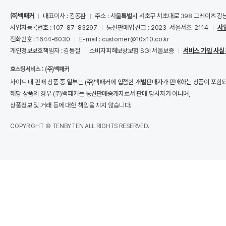
㈜백패커
대표이사 : 김동환
주소 : 서울특별시 서초구 서초대로 398 그레이츠 강
사업자등록번호 : 107-87-83297
통신판매업 신고 : 2023-서울서초-2114
사
전화번호 : 1644-6030
E-mail : customer@10x10.co.kr
개인정보보호책임자 : 김동철
소비자피해보상보험 SGI 서울보증
서비스 가입 사실
호스팅서비스 : (주)백패커
사이트 내 판매 상품 중 일부는 (주)백패커에 입점한 개별판매자가 판매하는 상품이 포함
해당 상품의 경우 (주)백패커는 통신판매중개자로서 판매 당사자가 아니며,
상품정보 및 거래 등에 대한 책임을 지지 않습니다.
COPYRIGHT © TENBYTEN ALL RIGHTS RESERVED.