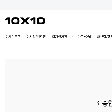
디자인문구
디지털/핸드폰
디자인가전
가구/수납
패브릭/생