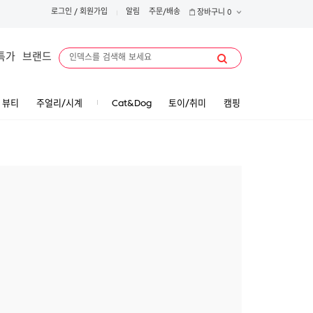
로그인
/
회원가입
알림
주문/배송
장바구니
0
특가
브랜드
뷰티
주얼리/시계
Cat&Dog
토이/취미
캠핑