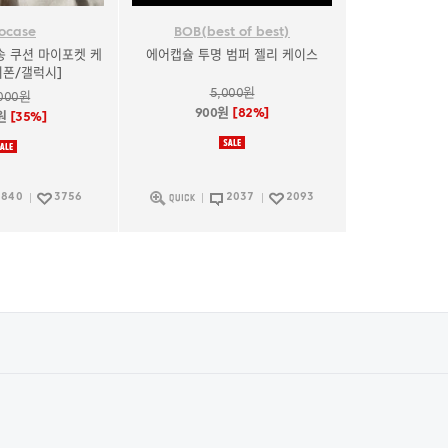
ocase
BOB(best of best)
배송 쿠션 마이포켓 케
에어캡슐 투명 범퍼 젤리 케이스
이폰/갤럭시]
5,000원
,000원
900원
[82%]
원
[35%]
840
3756
2037
2093