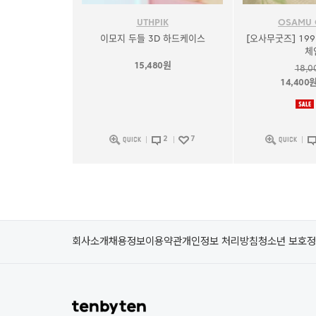
UTHPIK
OSAMU
이모지 두들 3D 하드케이스
[오사무굿즈] 19
체
15,480원
18,0
14,400
2
7
회사소개
채용정보
이용약관
개인정보 처리방침
청소년 보호