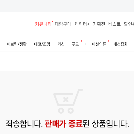
커뮤니티
대량구매
캐릭터+
기획전
베스트
할인
패브릭/생활
데코/조명
키친
푸드
패션의류
패션잡화