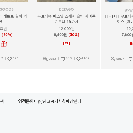
 GOODS
BETAGO
gog
91 레트로 실버 키
무료배송 파스텔 스퀘어 슬림 아이폰
[1+1+1] 무료
인
7 부터 15까지
이스 [아
00원
12,000원
12
원
[20%]
8,400원
[30%]
7,800
7
391
635
4187
정책
입점문의
제휴/광고
공지사항
매장안내