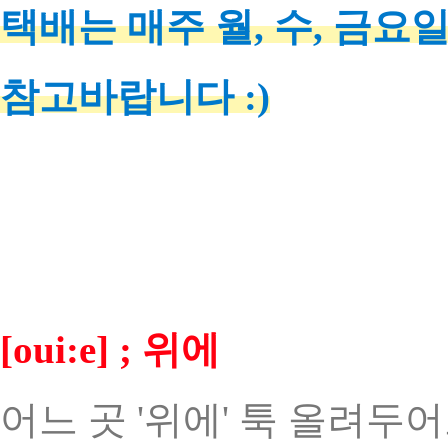
택배는 매주 월, 수, 금요
참고바랍니다 :)
[oui:e] ; 위에
어느 곳 '위에' 툭 올려