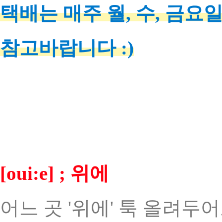
택배는 매주 월, 수, 금요
참고바랍니다 :)
[oui:e] ; 위에
어느 곳 '위에' 툭 올려