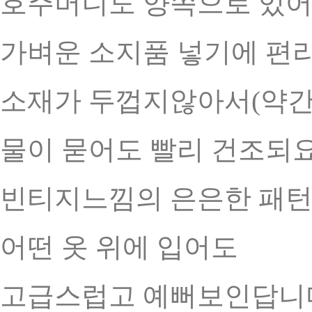
호주머니도 양쪽으로 있어
가벼운 소지품 넣기에 편
소재가 두껍지않아서(약간
물이 묻어도 빨리 건조되요
빈티지느낌의 은은한 패턴
어떤 옷 위에 입어도
고급스럽고 예뻐보인답니