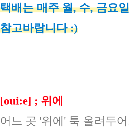
택배는 매주 월, 수, 금요
참고바랍니다 :)
[oui:e] ; 위에
어느 곳 '위에' 툭 올려