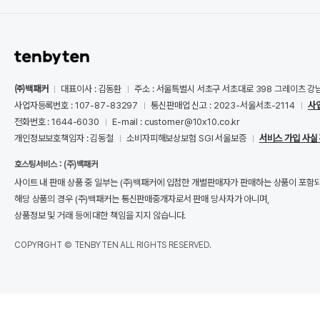
㈜백패커
대표이사 : 김동환
주소 : 서울특별시 서초구 서초대로 398 그레이츠 강
사업자등록번호 : 107-87-83297
통신판매업 신고 : 2023-서울서초-2114
사
전화번호 : 1644-6030
E-mail : customer@10x10.co.kr
개인정보보호책임자 : 김동철
소비자피해보상보험 SGI 서울보증
서비스 가입 사실
호스팅서비스 : (주)백패커
사이트 내 판매 상품 중 일부는 (주)백패커에 입점한 개별판매자가 판매하는 상품이 포함
해당 상품의 경우 (주)백패커는 통신판매중개자로서 판매 당사자가 아니며,
상품정보 및 거래 등에 대한 책임을 지지 않습니다.
COPYRIGHT © TENBYTEN ALL RIGHTS RESERVED.