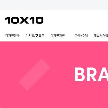
디자인문구
디지털/핸드폰
디자인가전
가구/수납
패브릭/생
BRA