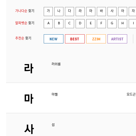
가나다순
찾기
가
나
다
라
마
바
사
아
자
알파벳순
찾기
A
B
C
D
E
F
G
H
I
추천순
찾기
러쉬룸
마벨
모드곤
섬