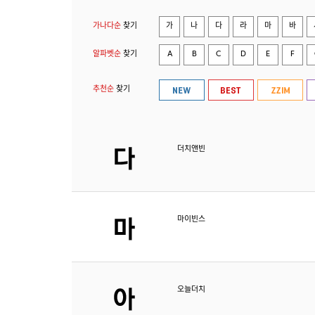
가나다순
찾기
가
나
다
라
마
바
알파벳순
찾기
A
B
C
D
E
F
추천순
찾기
더치앤빈
마이빈스
오늘더치