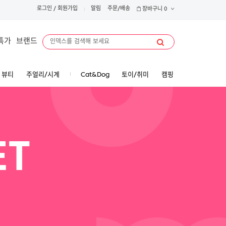
로그인
/
회원가입
알림
주문/배송
장바구니
0
특가
브랜드
뷰티
주얼리/시계
Cat&Dog
토이/취미
캠핑
ET