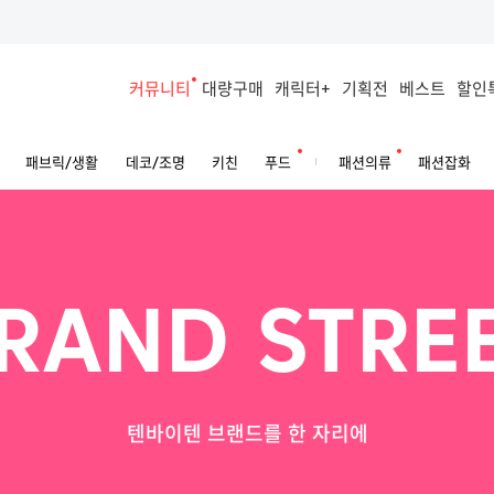
커뮤니티
대량구매
캐릭터+
기획전
베스트
할인
패브릭/생활
데코/조명
키친
푸드
패션의류
패션잡화
RAND STRE
텐바이텐 브랜드를 한 자리에