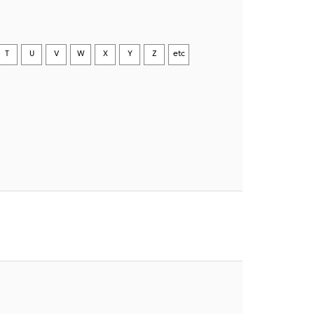
T
U
V
W
X
Y
Z
etc