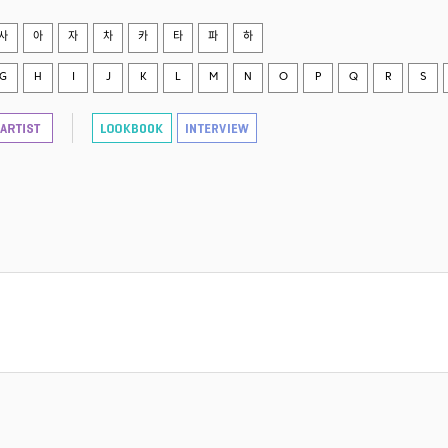
사
아
자
차
카
타
파
하
G
H
I
J
K
L
M
N
O
P
Q
R
S