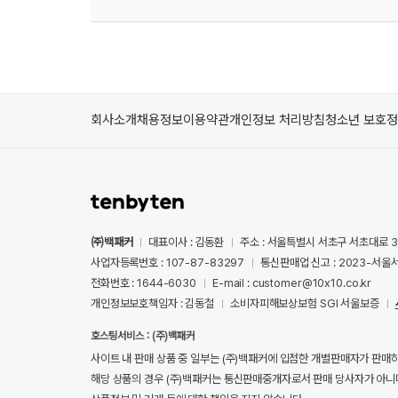
회사소개
채용정보
이용약관
개인정보 처리방침
청소년 보호
㈜백패커
대표이사 : 김동환
주소 : 서울특별시 서초구 서초대로 3
사업자등록번호 : 107-87-83297
통신판매업 신고 : 2023-서울서
전화번호 : 1644-6030
E-mail : customer@10x10.co.kr
개인정보보호책임자 : 김동철
소비자피해보상보험 SGI 서울보증
호스팅서비스 : (주)백패커
사이트 내 판매 상품 중 일부는 (주)백패커에 입점한 개별판매자가 판매
해당 상품의 경우 (주)백패커는 통신판매중개자로서 판매 당사자가 아니