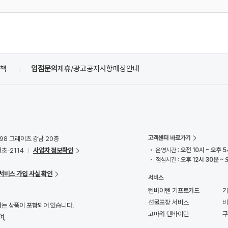
정책
입점문의
제휴/광고
공지사항
매장안내
고객센터 바로가기
98 그레이츠 강남 20층
초-2114
사업자 정보확인
• 운영시간 :
오전 10시 ~ 오후 5
• 점심시간 :
오후 12시 30분 ~ 
서비스 가입 사실 확인
서비스
텐바이텐 기프트카드
기
선물포장 서비스
비
하는 상품이 포함되어 있습니다.
고마워 텐바이텐
며,