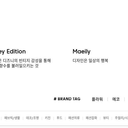
ey Edition
Maeily
 디즈니의 빈티지 감성을 통해
디자인은 일상의 행복
향수를 불러일으키는 것
# BRAND TAG
플라워
에코
패브릭/생활
데코/조명
키친
푸드
패션의류
패션잡화
뷰티
주얼리/시