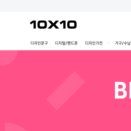
디자인문구
디지털/핸드폰
디자인가전
가구/수납
B