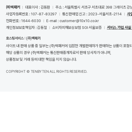
㈜백패커
대표이사 : 김동환
주소 : 서울특별시 서초구 서초대로 398 그레이츠 강
사업자등록번호 : 107-87-83297
통신판매업 신고 : 2023-서울서초-2114
사
전화번호 : 1644-6030
E-mail : customer@10x10.co.kr
개인정보보호책임자 : 김동철
소비자피해보상보험 SGI 서울보증
서비스 가입 사실
호스팅서비스 : (주)백패커
사이트 내 판매 상품 중 일부는 (주)백패커에 입점한 개별판매자가 판매하는 상품이 포함
해당 상품의 경우 (주)백패커는 통신판매중개자로서 판매 당사자가 아니며,
상품정보 및 거래 등에 대한 책임을 지지 않습니다.
COPYRIGHT © TENBYTEN ALL RIGHTS RESERVED.