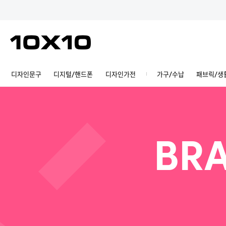
디자인문구
디지털/핸드폰
디자인가전
가구/수납
패브릭/생
BRA