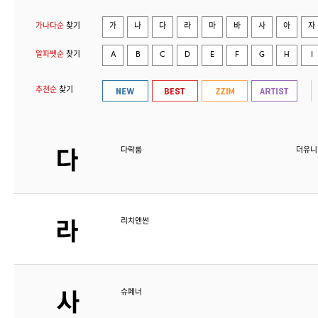
가나다순
찾기
가
나
다
라
마
바
사
아
자
알파벳순
찾기
A
B
C
D
E
F
G
H
I
추천순
찾기
다락룸
더유니
리치앤썬
슈페너