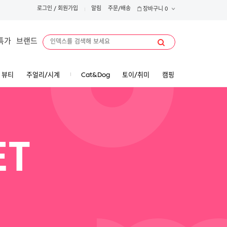
로그인
/
회원가입
알림
주문/배송
장바구니
0
특가
브랜드
뷰티
주얼리/시계
Cat&Dog
토이/취미
캠핑
ET