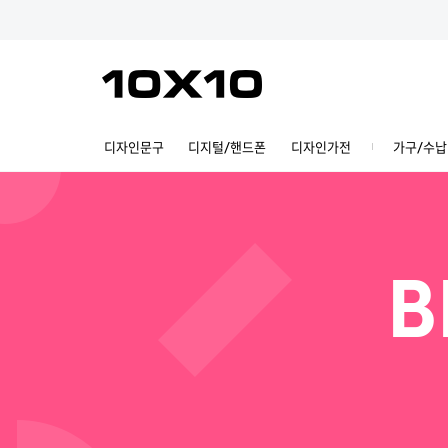
디자인문구
디지털/핸드폰
디자인가전
가구/수납
B