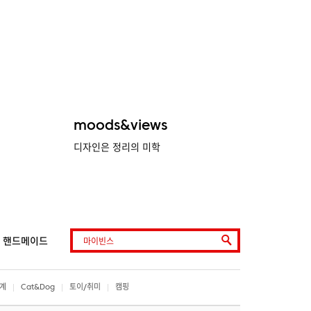
moods&views
디자인은 정리의 미학
핸드메이드
계
Cat&Dog
토이/취미
캠핑