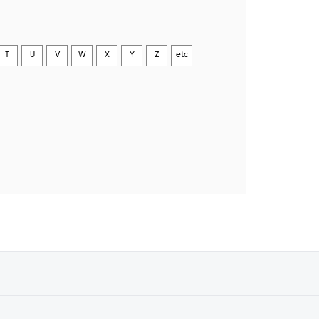
T
U
V
W
X
Y
Z
etc