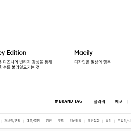
ey Edition
Maeily
 디즈니의 빈티지 감성을 통해
디자인은 일상의 행복
향수를 불러일으키는 것
# BRAND TAG
플라워
에코
패브릭/생활
데코/조명
키친
푸드
패션의류
패션잡화
뷰티
주얼리/시