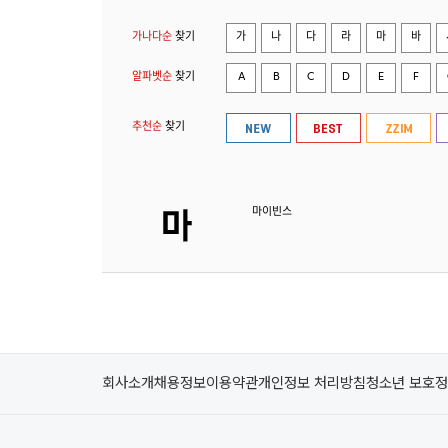
가나다순
찾기
가
나
다
라
마
바
알파벳순
찾기
A
B
C
D
E
F
추천순
찾기
마이빈스
회사소개
채용정보
이용약관
개인정보 처리방침
청소년 보호