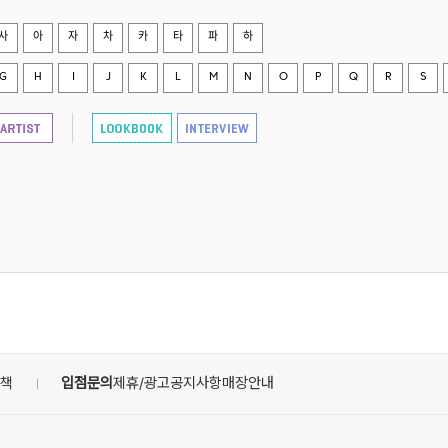
사
아
자
차
카
타
파
하
G
H
I
J
K
L
M
N
O
P
Q
R
S
정책
입점문의
제휴/광고
공지사항
매장안내