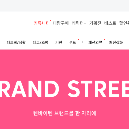
커뮤니티
대량구매
캐릭터+
기획전
베스트
할인
패브릭/생활
데코/조명
키친
푸드
패션의류
패션잡화
RAND STRE
텐바이텐 브랜드를 한 자리에