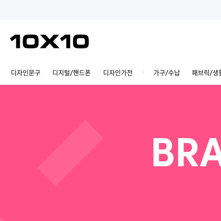
디자인문구
디지털/핸드폰
디자인가전
가구/수납
패브릭/생
BRA