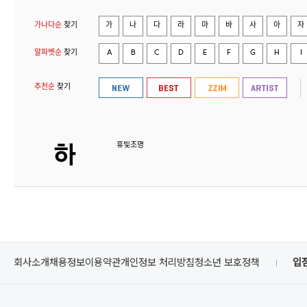
가나다순
찾기
가
나
다
라
마
바
사
아
자
알파벳순
찾기
A
B
C
D
E
F
G
H
I
추천순
찾기
휴빛조명
회사소개
채용정보
이용약관
개인정보 처리방침
청소년 보호정책
입