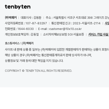
㈜백패커
대표이사 : 김동환
주소 : 서울특별시 서초구 서초대로 398 그레이츠 강
사업자등록번호 : 107-87-83297
통신판매업 신고 : 2023-서울서초-2114
사
전화번호 : 1644-6030
E-mail : customer@10x10.co.kr
개인정보보호책임자 : 김동철
소비자피해보상보험 SGI 서울보증
서비스 가입 사실
호스팅서비스 : (주)백패커
사이트 내 판매 상품 중 일부는 (주)백패커에 입점한 개별판매자가 판매하는 상품이 포함
해당 상품의 경우 (주)백패커는 통신판매중개자로서 판매 당사자가 아니며,
상품정보 및 거래 등에 대한 책임을 지지 않습니다.
COPYRIGHT © TENBYTEN ALL RIGHTS RESERVED.