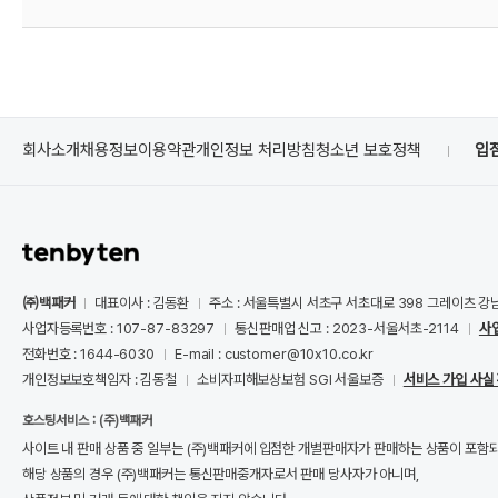
회사소개
채용정보
이용약관
개인정보 처리방침
청소년 보호정책
입
㈜백패커
대표이사 : 김동환
주소 : 서울특별시 서초구 서초대로 398 그레이츠 강
사업자등록번호 : 107-87-83297
통신판매업 신고 : 2023-서울서초-2114
사
전화번호 : 1644-6030
E-mail : customer@10x10.co.kr
개인정보보호책임자 : 김동철
소비자피해보상보험 SGI 서울보증
서비스 가입 사실
호스팅서비스 : (주)백패커
사이트 내 판매 상품 중 일부는 (주)백패커에 입점한 개별판매자가 판매하는 상품이 포함
해당 상품의 경우 (주)백패커는 통신판매중개자로서 판매 당사자가 아니며,