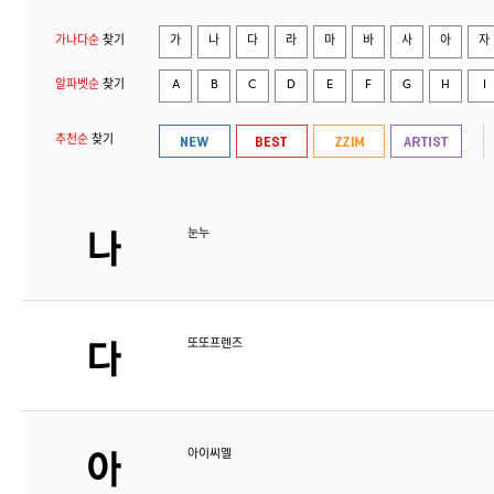
가나다순
찾기
가
나
다
라
마
바
사
아
자
알파벳순
찾기
A
B
C
D
E
F
G
H
I
추천순
찾기
눈누
또또프렌즈
아이씨엘