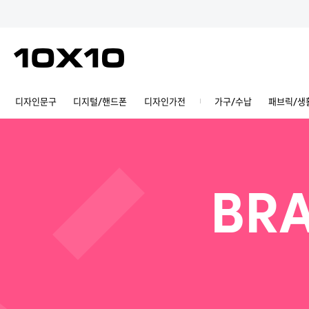
디자인문구
디지털/핸드폰
디자인가전
가구/수납
패브릭/생
BRA