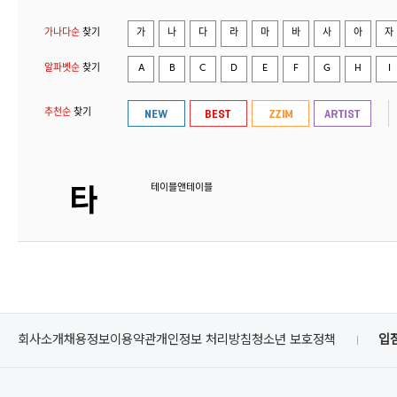
가나다순
찾기
가
나
다
라
마
바
사
아
자
알파벳순
찾기
A
B
C
D
E
F
G
H
I
추천순
찾기
테이블앤테이블
회사소개
채용정보
이용약관
개인정보 처리방침
청소년 보호정책
입