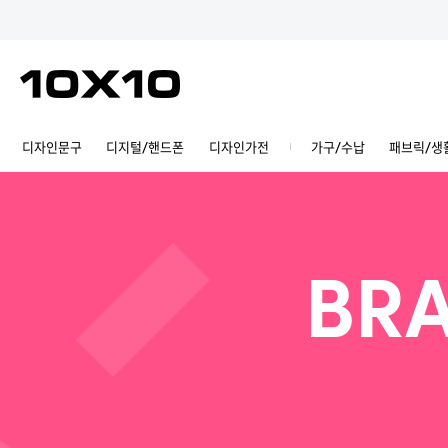
디자인문구
디지털/핸드폰
디자인가전
가구/수납
패브릭/생
BRA