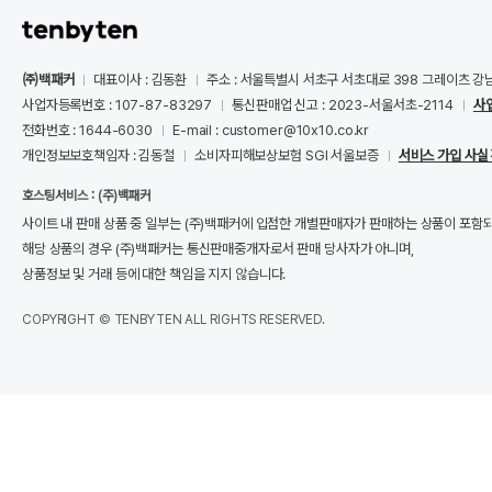
㈜백패커
대표이사 : 김동환
주소 : 서울특별시 서초구 서초대로 398 그레이츠 강
사업자등록번호 : 107-87-83297
통신판매업 신고 : 2023-서울서초-2114
사
전화번호 : 1644-6030
E-mail : customer@10x10.co.kr
개인정보보호책임자 : 김동철
소비자피해보상보험 SGI 서울보증
서비스 가입 사실
호스팅서비스 : (주)백패커
사이트 내 판매 상품 중 일부는 (주)백패커에 입점한 개별판매자가 판매하는 상품이 포함
해당 상품의 경우 (주)백패커는 통신판매중개자로서 판매 당사자가 아니며,
상품정보 및 거래 등에 대한 책임을 지지 않습니다.
COPYRIGHT © TENBYTEN ALL RIGHTS RESERVED.