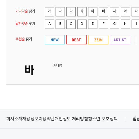
가나다순
찾기
가
나
다
라
마
바
사
아
자
알파벳순
찾기
A
B
C
D
E
F
G
H
I
추천순
찾기
바니팜
회사소개
채용정보
이용약관
개인정보 처리방침
청소년 보호정책
입