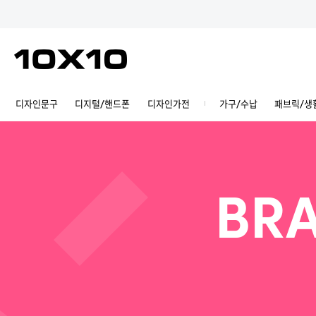
디자인문구
디지털/핸드폰
디자인가전
가구/수납
패브릭/생
BRA