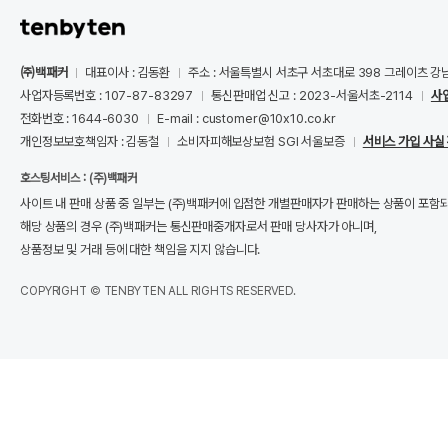
㈜백패커
대표이사 : 김동환
주소 : 서울특별시 서초구 서초대로 398 그레이츠 강
사업자등록번호 : 107-87-83297
통신판매업 신고 : 2023-서울서초-2114
사
전화번호 : 1644-6030
E-mail : customer@10x10.co.kr
개인정보보호책임자 : 김동철
소비자피해보상보험 SGI 서울보증
서비스 가입 사실
호스팅서비스 : (주)백패커
사이트 내 판매 상품 중 일부는 (주)백패커에 입점한 개별판매자가 판매하는 상품이 포함
해당 상품의 경우 (주)백패커는 통신판매중개자로서 판매 당사자가 아니며,
상품정보 및 거래 등에 대한 책임을 지지 않습니다.
COPYRIGHT © TENBYTEN ALL RIGHTS RESERVED.