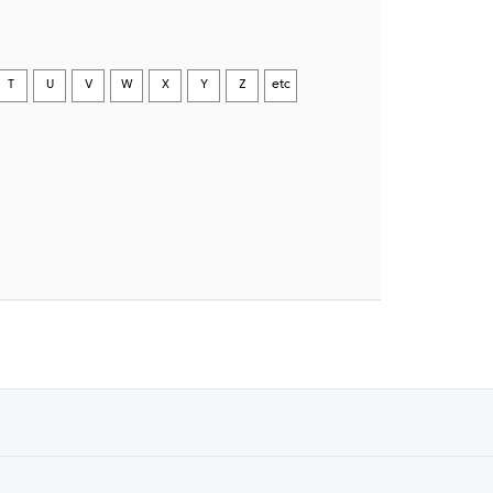
T
U
V
W
X
Y
Z
etc