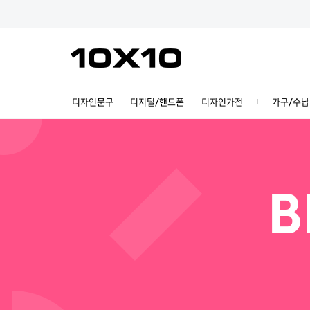
디자인문구
디지털/핸드폰
디자인가전
가구/수납
B