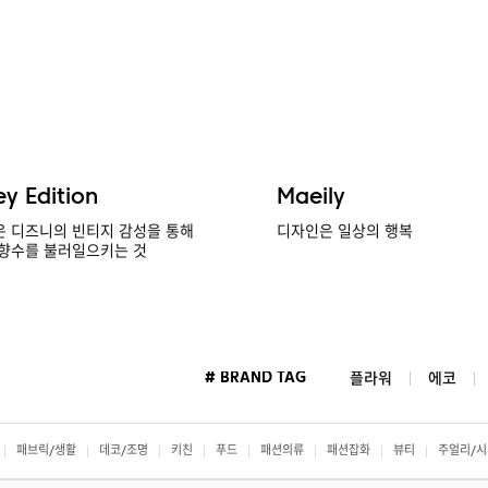
ey Edition
Maeily
 디즈니의 빈티지 감성을 통해
디자인은 일상의 행복
향수를 불러일으키는 것
# BRAND TAG
플라워
에코
패브릭/생활
데코/조명
키친
푸드
패션의류
패션잡화
뷰티
주얼리/시