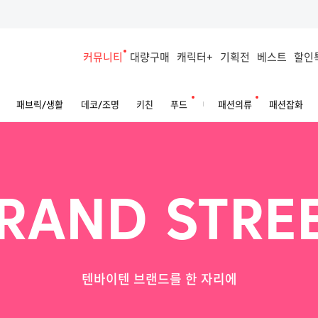
커뮤니티
대량구매
캐릭터+
기획전
베스트
할인
패브릭/생활
데코/조명
키친
푸드
패션의류
패션잡화
RAND STRE
텐바이텐 브랜드를 한 자리에