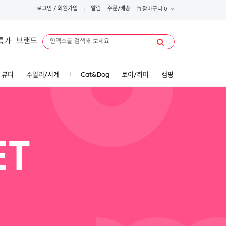
로그인
/
회원가입
알림
주문/배송
장바구니
0
특가
브랜드
뷰티
주얼리/시계
Cat&Dog
토이/취미
캠핑
ET