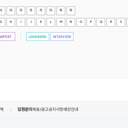
사
아
자
차
카
타
파
하
G
H
I
J
K
L
M
N
O
P
Q
R
S
정책
입점문의
제휴/광고
공지사항
매장안내