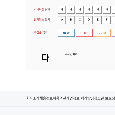
가나다순
찾기
가
나
다
라
마
바
알파벳순
찾기
A
B
C
D
E
F
추천순
찾기
디자인베이
회사소개
채용정보
이용약관
개인정보 처리방침
청소년 보호