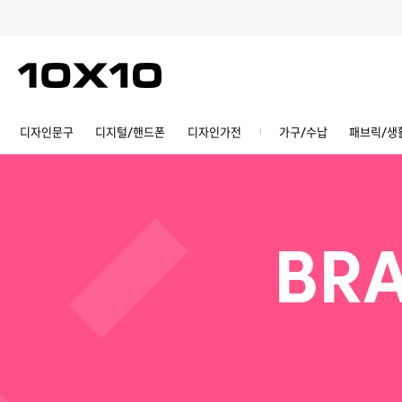
디자인문구
디지털/핸드폰
디자인가전
가구/수납
패브릭/생
BRA