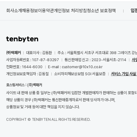
회사소개
채용정보
이용약관
개인정보 처리방침
청소년 보호정책
입
㈜백패커
대표이사 : 김동환
주소 : 서울특별시 서초구 서초대로 398 그레이츠 강
사업자등록번호 : 107-87-83297
통신판매업 신고 : 2023-서울서초-2114
사
전화번호 : 1644-6030
E-mail : customer@10x10.co.kr
개인정보보호책임자 : 김동철
소비자피해보상보험 SGI 서울보증
서비스 가입 사실
호스팅서비스 : (주)백패커
사이트 내 판매 상품 중 일부는 (주)백패커에 입점한 개별판매자가 판매하는 상품이 포함
해당 상품의 경우 (주)백패커는 통신판매중개자로서 판매 당사자가 아니며,
상품정보 및 거래 등에 대한 책임을 지지 않습니다.
COPYRIGHT © TENBYTEN ALL RIGHTS RESERVED.