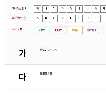
가나다순
찾기
가
나
다
라
마
바
사
아
자
알파벳순
찾기
A
B
C
D
E
F
G
H
I
추천순
찾기
꿈을만드는공방
또또프렌즈