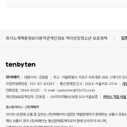
회사소개
채용정보
이용약관
개인정보 처리방침
청소년 보호정책
입
㈜백패커
대표이사 : 김동환
주소 : 서울특별시 서초구 서초대로 398 그레이츠 강
사업자등록번호 : 107-87-83297
통신판매업 신고 : 2023-서울서초-2114
사
전화번호 : 1644-6030
E-mail : customer@10x10.co.kr
개인정보보호책임자 : 김동철
소비자피해보상보험 SGI 서울보증
서비스 가입 사실
호스팅서비스 : (주)백패커
사이트 내 판매 상품 중 일부는 (주)백패커에 입점한 개별판매자가 판매하는 상품이 포함
해당 상품의 경우 (주)백패커는 통신판매중개자로서 판매 당사자가 아니며,