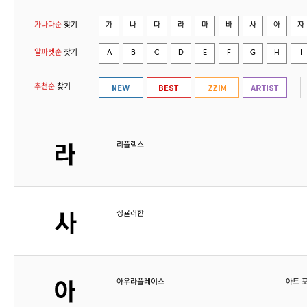
가나다순
찾기
가
나
다
라
마
바
사
아
자
알파벳순
찾기
A
B
C
D
E
F
G
H
I
추천순
찾기
리플렉스
싱귤러한
아우라플레이스
아트 