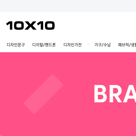
디자인문구
디지털/핸드폰
디자인가전
가구/수납
패브릭/생
BRA