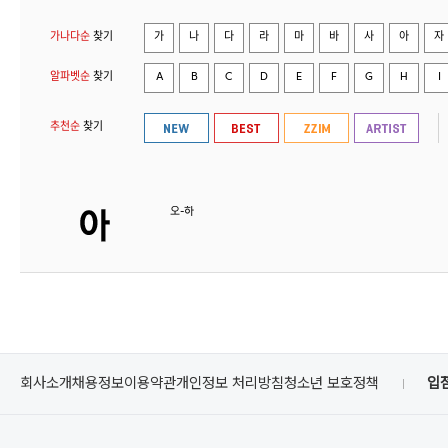
가나다순
찾기
가
나
다
라
마
바
사
아
자
알파벳순
찾기
A
B
C
D
E
F
G
H
I
추천순
찾기
오-하
회사소개
채용정보
이용약관
개인정보 처리방침
청소년 보호정책
입