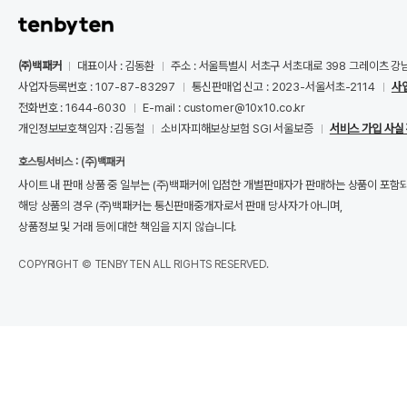
㈜백패커
대표이사 : 김동환
주소 : 서울특별시 서초구 서초대로 398 그레이츠 강
사업자등록번호 : 107-87-83297
통신판매업 신고 : 2023-서울서초-2114
사
전화번호 : 1644-6030
E-mail : customer@10x10.co.kr
개인정보보호책임자 : 김동철
소비자피해보상보험 SGI 서울보증
서비스 가입 사실
호스팅서비스 : (주)백패커
사이트 내 판매 상품 중 일부는 (주)백패커에 입점한 개별판매자가 판매하는 상품이 포함
해당 상품의 경우 (주)백패커는 통신판매중개자로서 판매 당사자가 아니며,
상품정보 및 거래 등에 대한 책임을 지지 않습니다.
COPYRIGHT © TENBYTEN ALL RIGHTS RESERVED.