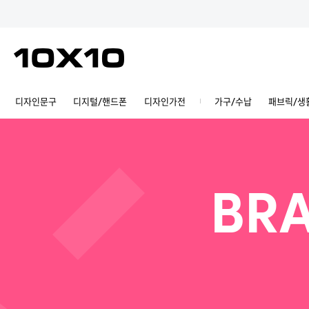
디자인문구
디지털/핸드폰
디자인가전
가구/수납
패브릭/생
BRA