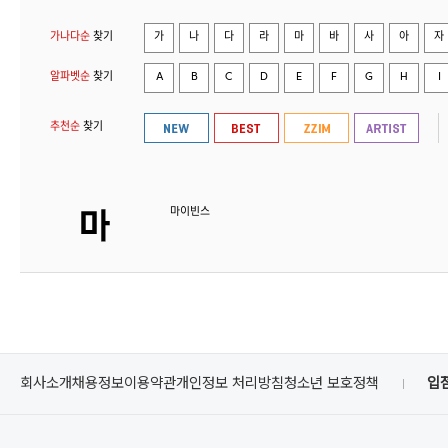
가나다순
찾기
가
나
다
라
마
바
사
아
자
알파벳순
찾기
A
B
C
D
E
F
G
H
I
추천순
찾기
마이빈스
회사소개
채용정보
이용약관
개인정보 처리방침
청소년 보호정책
입