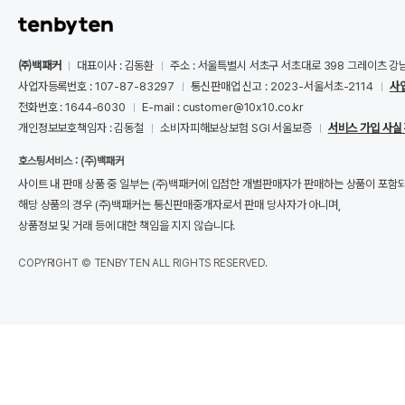
㈜백패커
대표이사 : 김동환
주소 : 서울특별시 서초구 서초대로 398 그레이츠 강
사업자등록번호 : 107-87-83297
통신판매업 신고 : 2023-서울서초-2114
사
전화번호 : 1644-6030
E-mail : customer@10x10.co.kr
개인정보보호책임자 : 김동철
소비자피해보상보험 SGI 서울보증
서비스 가입 사실
호스팅서비스 : (주)백패커
사이트 내 판매 상품 중 일부는 (주)백패커에 입점한 개별판매자가 판매하는 상품이 포함
해당 상품의 경우 (주)백패커는 통신판매중개자로서 판매 당사자가 아니며,
상품정보 및 거래 등에 대한 책임을 지지 않습니다.
COPYRIGHT © TENBYTEN ALL RIGHTS RESERVED.