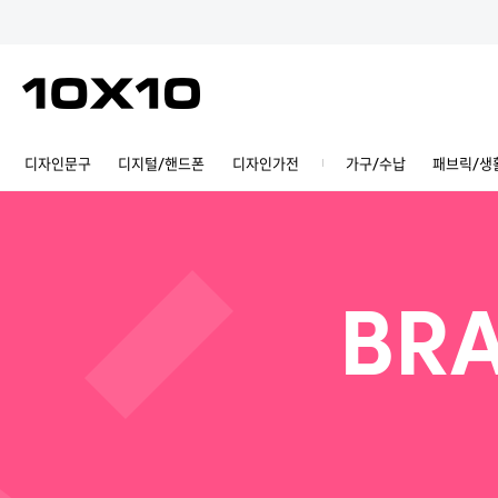
디자인문구
디지털/핸드폰
디자인가전
가구/수납
패브릭/생
BRA