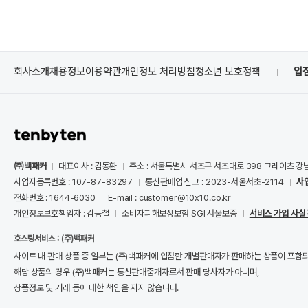
회사소개
채용정보
이용약관
개인정보 처리방침
청소년 보호정책
입
㈜백패커
대표이사 : 김동환
주소 : 서울특별시 서초구 서초대로 398 그레이츠 강
사업자등록번호 : 107-87-83297
통신판매업 신고 : 2023-서울서초-2114
사
전화번호 : 1644-6030
E-mail : customer@10x10.co.kr
개인정보보호책임자 : 김동철
소비자피해보상보험 SGI 서울보증
서비스 가입 사실
호스팅서비스 : (주)백패커
사이트 내 판매 상품 중 일부는 (주)백패커에 입점한 개별판매자가 판매하는 상품이 포함
해당 상품의 경우 (주)백패커는 통신판매중개자로서 판매 당사자가 아니며,
상품정보 및 거래 등에 대한 책임을 지지 않습니다.