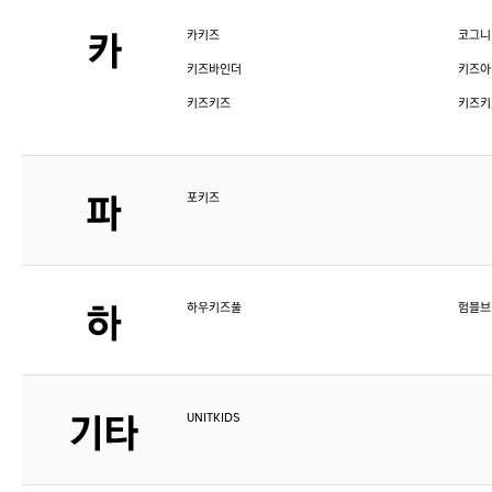
카키즈
코그니
키즈바인더
키즈아
키즈키즈
키즈키
포키즈
하우키즈풀
험블브
UNITKIDS