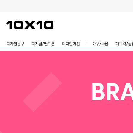
디자인문구
디지털/핸드폰
디자인가전
가구/수납
패브릭/생
BRA