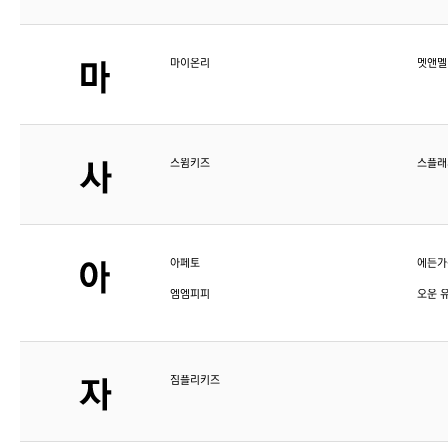
마이온리
멧앤멜
스윔키즈
스플래
아페토
에든가
엠엠피피
오운 
짐플리키즈