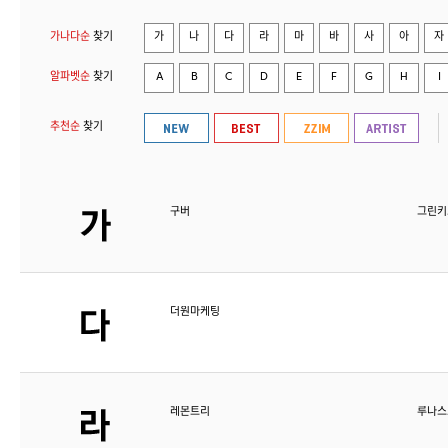
가나다순
찾기
가
나
다
라
마
바
사
아
자
알파벳순
찾기
A
B
C
D
E
F
G
H
I
추천순
찾기
구버
그린키
더원마케팅
레몬트리
루나스