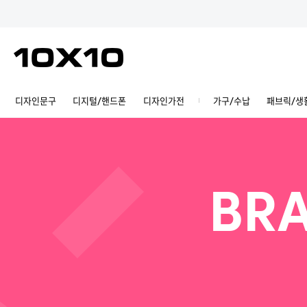
디자인문구
디지털/핸드폰
디자인가전
가구/수납
패브릭/생
BRA