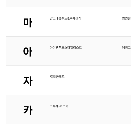
망고네펫푸드&수제간식
명인힐
아이엠푸드스타일리스트
에버그
㈜착한푸드
크루제-버스터