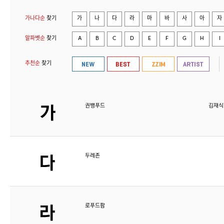
가나다순
찾기
가
나
다
라
마
바
사
아
자
알파벳순
찾기
A
B
C
D
E
F
G
H
I
추천순
찾기
권뱅푸드
김재식
두레촌
로푸드팜