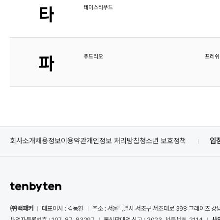
테이스티푸드
푸드리오
프레쉬
회사소개
채용정보
이용약관
개인정보 처리방침
청소년 보호정책
입
㈜백패커
대표이사 : 김동환
주소 : 서울특별시 서초구 서초대로 398 그레이츠 강
사업자등록번호 : 107-87-83297
통신판매업 신고 : 2023-서울서초-2114
사