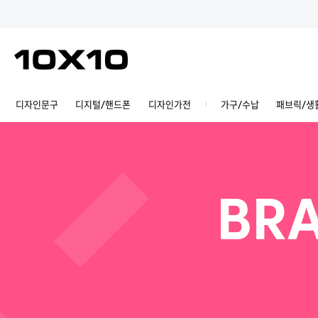
디자인문구
디지털/핸드폰
디자인가전
가구/수납
패브릭/생
BRA