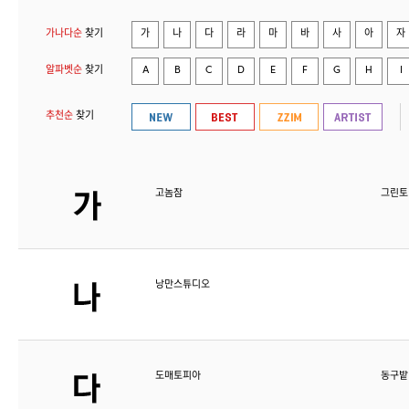
가나다순
찾기
가
나
다
라
마
바
사
아
자
알파벳순
찾기
A
B
C
D
E
F
G
H
I
추천순
찾기
고놈참
그린토
낭만스튜디오
도매토피아
동구밭