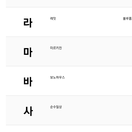
레잇
룰루홈
미르키친
보노하우스
순수일상