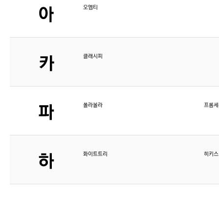
오엠티
클래시피
폴라올라
프롬세
화이트트리
히키스