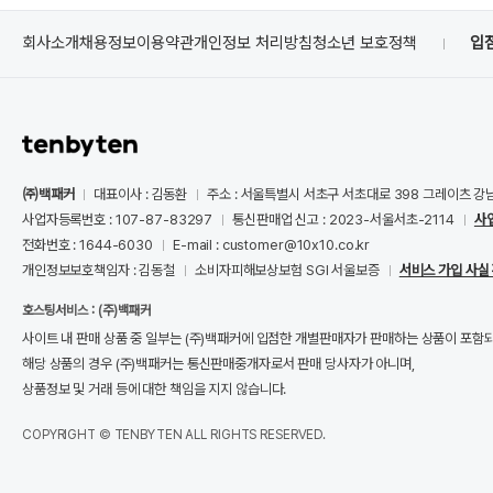
회사소개
채용정보
이용약관
개인정보 처리방침
청소년 보호정책
입
㈜백패커
대표이사 : 김동환
주소 : 서울특별시 서초구 서초대로 398 그레이츠 강
사업자등록번호 : 107-87-83297
통신판매업 신고 : 2023-서울서초-2114
사
전화번호 : 1644-6030
E-mail : customer@10x10.co.kr
개인정보보호책임자 : 김동철
소비자피해보상보험 SGI 서울보증
서비스 가입 사실
호스팅서비스 : (주)백패커
사이트 내 판매 상품 중 일부는 (주)백패커에 입점한 개별판매자가 판매하는 상품이 포함
해당 상품의 경우 (주)백패커는 통신판매중개자로서 판매 당사자가 아니며,
상품정보 및 거래 등에 대한 책임을 지지 않습니다.
COPYRIGHT © TENBYTEN ALL RIGHTS RESERVED.