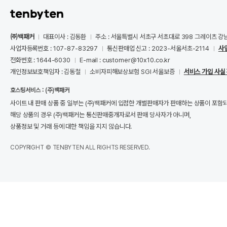
㈜백패커
대표이사 : 김동환
주소 : 서울특별시 서초구 서초대로 398 그레이츠 강
사업자등록번호 : 107-87-83297
통신판매업 신고 : 2023-서울서초-2114
사
전화번호 : 1644-6030
E-mail : customer@10x10.co.kr
개인정보보호책임자 : 김동철
소비자피해보상보험 SGI 서울보증
서비스 가입 사실
호스팅서비스 : (주)백패커
사이트 내 판매 상품 중 일부는 (주)백패커에 입점한 개별판매자가 판매하는 상품이 포함
해당 상품의 경우 (주)백패커는 통신판매중개자로서 판매 당사자가 아니며,
상품정보 및 거래 등에 대한 책임을 지지 않습니다.
COPYRIGHT © TENBYTEN ALL RIGHTS RESERVED.