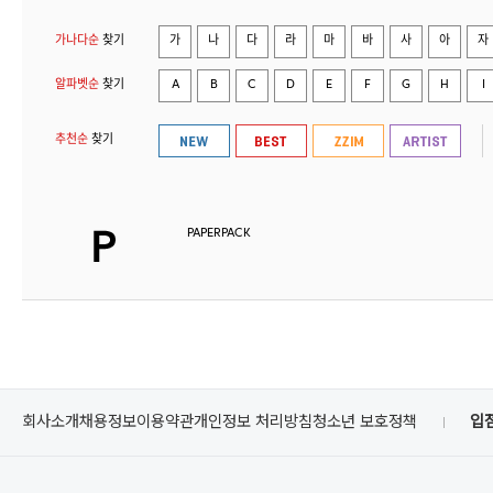
가나다순
찾기
가
나
다
라
마
바
사
아
자
알파벳순
찾기
A
B
C
D
E
F
G
H
I
추천순
찾기
PAPERPACK
회사소개
채용정보
이용약관
개인정보 처리방침
청소년 보호정책
입