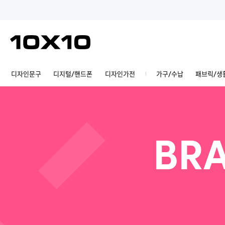
디자인문구
디지털/핸드폰
디자인가전
가구/수납
패브릭/생
BRA