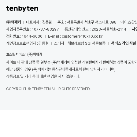
㈜백패커
대표이사 : 김동환
주소 : 서울특별시 서초구 서초대로 398 그레이츠 강
사업자등록번호 : 107-87-83297
통신판매업 신고 : 2023-서울서초-2114
사
전화번호 : 1644-6030
E-mail : customer@10x10.co.kr
개인정보보호책임자 : 김동철
소비자피해보상보험 SGI 서울보증
서비스 가입 사실
호스팅서비스 : (주)백패커
사이트 내 판매 상품 중 일부는 (주)백패커에 입점한 개별판매자가 판매하는 상품이 포함
해당 상품의 경우 (주)백패커는 통신판매중개자로서 판매 당사자가 아니며,
상품정보 및 거래 등에 대한 책임을 지지 않습니다.
COPYRIGHT © TENBYTEN ALL RIGHTS RESERVED.