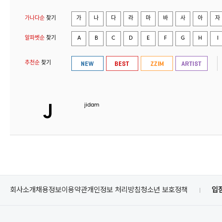
가나다순
찾기
가
나
다
라
마
바
사
아
자
알파벳순
찾기
A
B
C
D
E
F
G
H
I
추천순
찾기
jidam
회사소개
채용정보
이용약관
개인정보 처리방침
청소년 보호정책
입