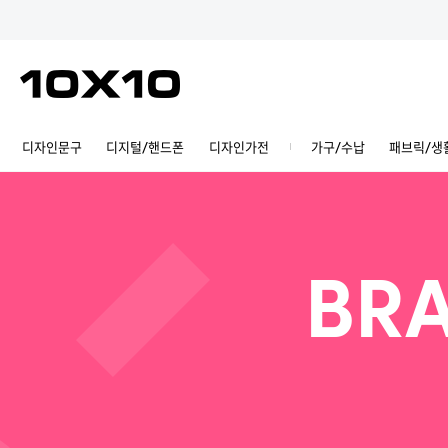
디자인문구
디지털/핸드폰
디자인가전
가구/수납
패브릭/생
BRA