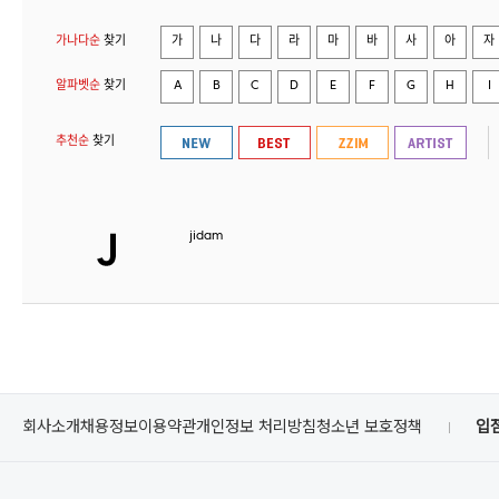
가나다순
찾기
가
나
다
라
마
바
사
아
자
알파벳순
찾기
A
B
C
D
E
F
G
H
I
추천순
찾기
jidam
회사소개
채용정보
이용약관
개인정보 처리방침
청소년 보호정책
입