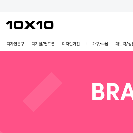
디자인문구
디지털/핸드폰
디자인가전
가구/수납
패브릭/생
BRA