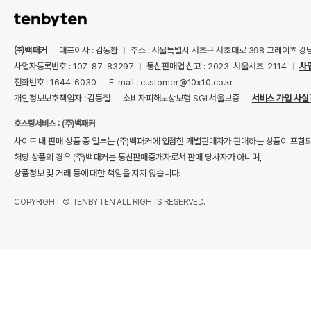
㈜백패커
대표이사 : 김동환
주소 : 서울특별시 서초구 서초대로 398 그레이츠 강
사업자등록번호 : 107-87-83297
통신판매업 신고 : 2023-서울서초-2114
사
전화번호 : 1644-6030
E-mail : customer@10x10.co.kr
개인정보보호책임자 : 김동철
소비자피해보상보험 SGI 서울보증
서비스 가입 사실
호스팅서비스 : (주)백패커
사이트 내 판매 상품 중 일부는 (주)백패커에 입점한 개별판매자가 판매하는 상품이 포함
해당 상품의 경우 (주)백패커는 통신판매중개자로서 판매 당사자가 아니며,
상품정보 및 거래 등에 대한 책임을 지지 않습니다.
COPYRIGHT © TENBYTEN ALL RIGHTS RESERVED.