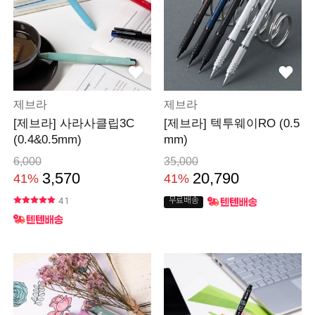
제브라
제브라
[제브라] 사라사클립3C
[제브라] 텍투웨이RO (0.5
(0.4&0.5mm)
mm)
6,000
35,000
3,570
20,790
41%
41%
41
무료배송