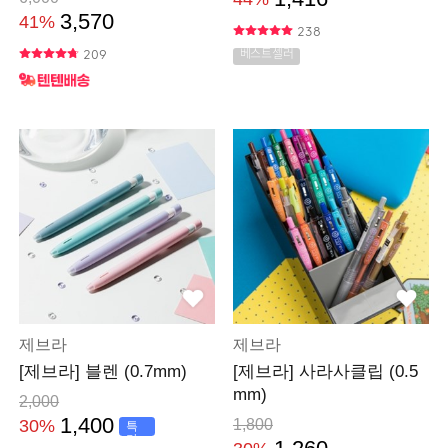
3,570
41%
238
209
베스트셀러
제브라
제브라
[제브라] 블렌 (0.7mm)
[제브라] 사라사클립 (0.5
mm)
2,000
1,400
30%
1,800
특
가