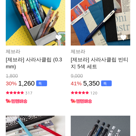
제브라
제브라
[제브라] 사라사클립 (0.3
[제브라] 사라사클립 빈티
mm)
지 5색 세트
1,800
9,000
1,260
5,350
30%
41%
특
특
가
가
317
120