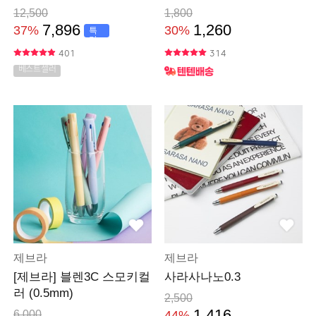
12,500
1,800
7,896
1,260
37%
30%
특
가
401
314
베스트셀러
제브라
제브라
[제브라] 블렌3C 스모키컬
사라사나노0.3
러 (0.5mm)
2,500
1,416
6,000
44%