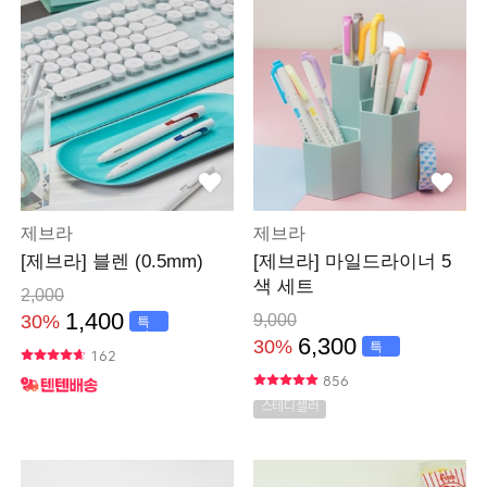
제브라
제브라
[제브라] 블렌 (0.5mm)
[제브라] 마일드라이너 5
색 세트
2,000
1,400
30%
9,000
특
가
6,300
30%
특
162
가
856
스테디셀러