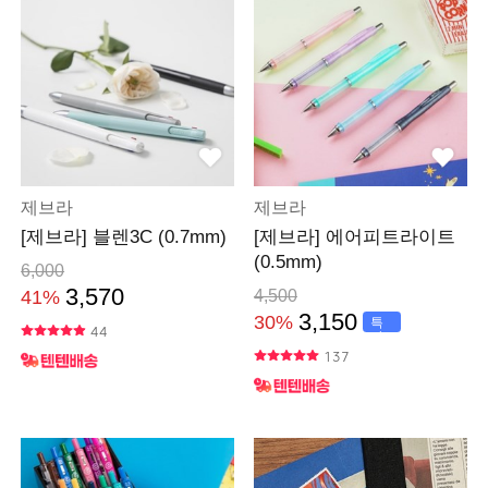
제브라
제브라
[제브라] 블렌3C (0.7mm)
[제브라] 에어피트라이트
(0.5mm)
6,000
3,570
41%
4,500
3,150
30%
특
44
가
137