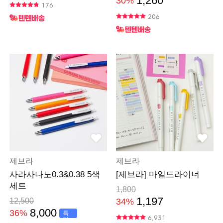
1,260
30%
176
206
제브라
제브라
사라사나노0.3&0.38 5색
[제브라] 마일드라이너
세트
1,800
1,197
12,500
34%
8,000
36%
특
6,931
가