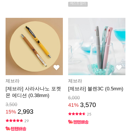
베스트셀러
제브라
제브라
[제브라] 사라사나노 포켓
[제브라] 블렌3C (0.5mm)
몬 에디션 (0.38mm)
6,000
3,570
3,500
41%
2,993
15%
25
29