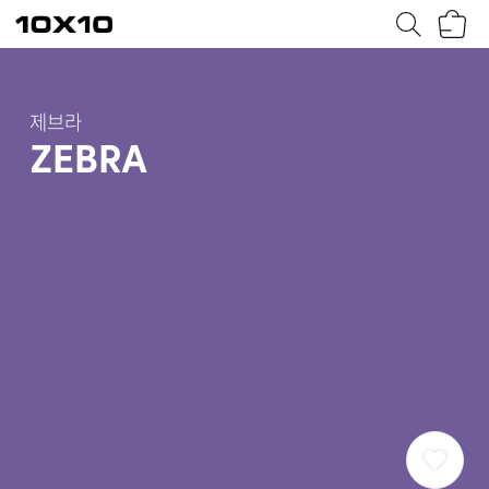
장
텐
바
바
구
이
니
텐
제브라
ZEBRA