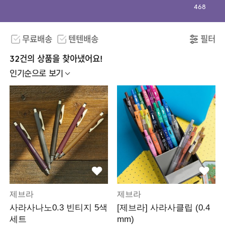
468
무료배송
텐텐배송
필터
32건의 상품을 찾아냈어요!
인기순으로 보기
제브라
제브라
사라사나노0.3 빈티지 5색
[제브라] 사라사클립 (0.4
세트
mm)