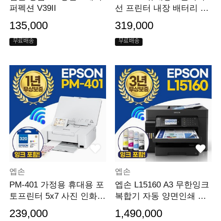
퍼펙션 V39II
선 프린터 내장 배터리 잉
크포함
135,000
319,000
무료배송
무료배송
엡손
엡손
PM-401 가정용 휴대용 포
엡손 L15160 A3 무한잉크
토프린터 5x7 사진 인화 w
복합기 자동 양면인쇄 양
ifi지원 잉크포함
면 복사 스캔 팩스
239,000
1,490,000