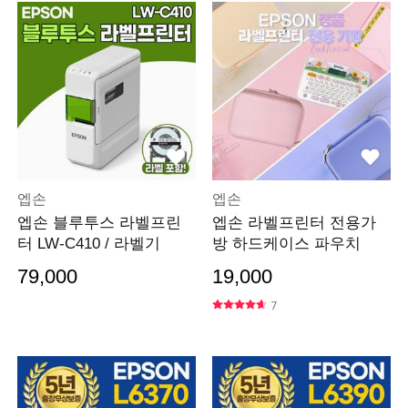
엡손
엡손
엡손 블루투스 라벨프린
엡손 라벨프린터 전용가
터 LW-C410 / 라벨기
방 하드케이스 파우치
79,000
19,000
7