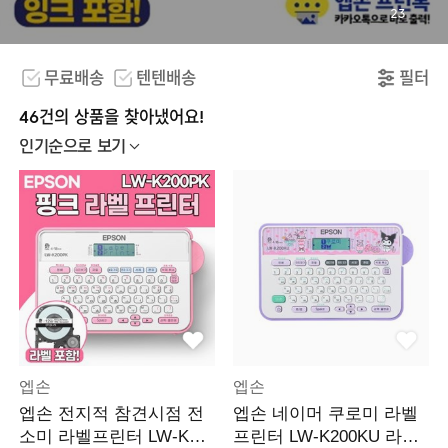
23
무료배송
텐텐배송
필터
46건의 상품을 찾아냈어요!
인기순으로 보기
엡손
엡손
엡손 전지적 참견시점 전
엡손 네이머 쿠로미 라벨
소미 라벨프린터 LW-K20
프린터 LW-K200KU 라벨