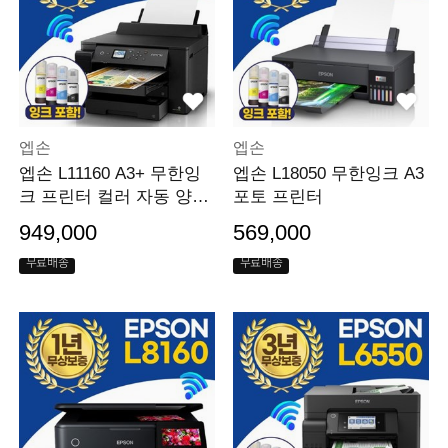
엡손
엡손
엡손 L11160 A3+ 무한잉
엡손 L18050 무한잉크 A3
크 프린터 컬러 자동 양면
포토 프린터
인쇄, 유무선 지원
949,000
569,000
무료배송
무료배송