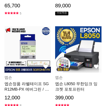
0PK 라벨기
기 휴대용라벨프린터
65,700
89,000
무료배송
5
엡손
엡손
엡손정품 라벨테이프 SG
엡손 L8050 무한잉크 잉
R12MB-PX 에버그린 / 검
크젯 포토프린터
정글씨 12mm 총 2.5m
12,000
399,000
9