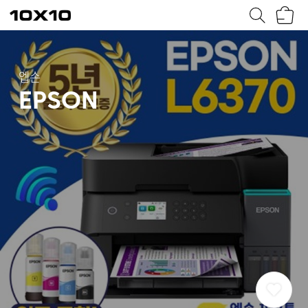
장
텐
바
바
구
이
니
텐
엡손
EPSON