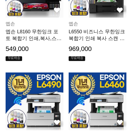
엡손
엡손
엡손 L8160 무한잉크 포
L6550 비즈니스 무한잉크
토 복합기 인쇄,복사,스캔,
복합기 인쇄 복사 스캔 팩
유무선 지원
스 잉크포함
549,000
969,000
무료배송
무료배송