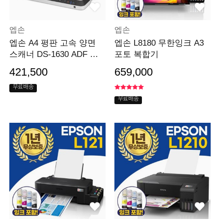
엡손
엡손
엡손 A4 평판 고속 양면
엡손 L8180 무한잉크 A3
스캐너 DS-1630 ADF 지
포토 복합기
원 사무용
421,500
659,000
무료배송
무료배송