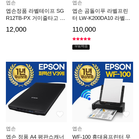
엡손
엡손
엡손정품 라벨테이프 SG
엡손 곰돌이푸 라벨프린
R12TB-PX 거미줄타고 출
터 LW-K200DA10 라벨테
동 / 검정글씨 12MM
이프패키지 휴대용
12,000
110,000
무료배송
엡손
엡손
엡손 정품 A4 평판스캐너
WF-100 휴대용프린터 무