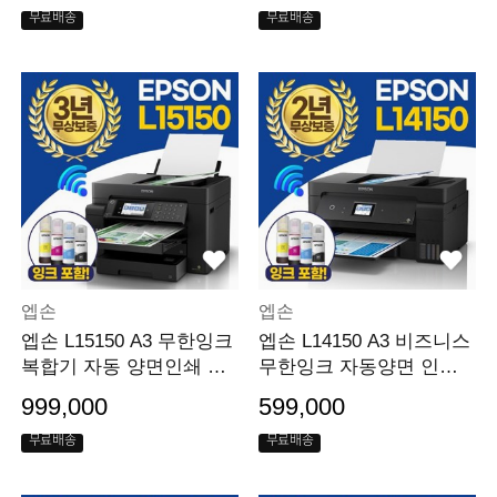
무료배송
무료배송
엡손
엡손
엡손 L15150 A3 무한잉크
엡손 L14150 A3 비즈니스
복합기 자동 양면인쇄 양
무한잉크 자동양면 인쇄
면 복사 스캔 팩스
복사 스캔 팩스
999,000
599,000
무료배송
무료배송