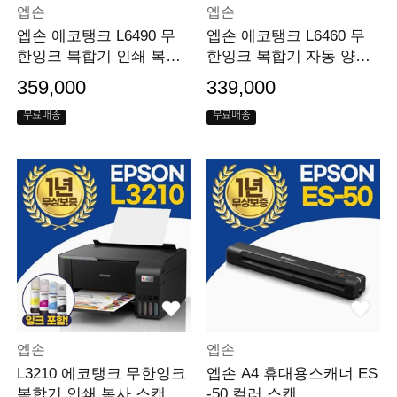
엡손
엡손
엡손 에코탱크 L6490 무
엡손 에코탱크 L6460 무
한잉크 복합기 인쇄 복사
한잉크 복합기 자동 양면
스캔 팩스
인쇄 복사 스캔 ADF
359,000
339,000
무료배송
무료배송
엡손
엡손
L3210 에코탱크 무한잉크
엡손 A4 휴대용스캐너 ES
복합기 인쇄,복사,스캔 잉
-50 컬러 스캔