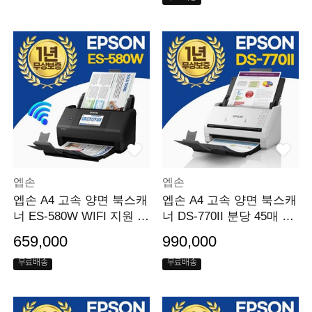
엡손
엡손
엡손 A4 고속 양면 북스캐
엡손 A4 고속 양면 북스캐
너 ES-580W WIFI 지원 분
너 DS-770II 분당 45매 사
당 35매
무용
659,000
990,000
무료배송
무료배송