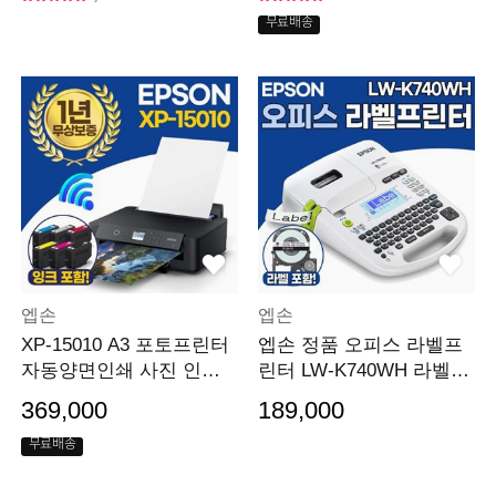
무료배송
엡손
엡손
XP-15010 A3 포토프린터
엡손 정품 오피스 라벨프
자동양면인쇄 사진 인화
린터 LW-K740WH 라벨
잉크포함
프린터 4mm~24mm
369,000
189,000
무료배송