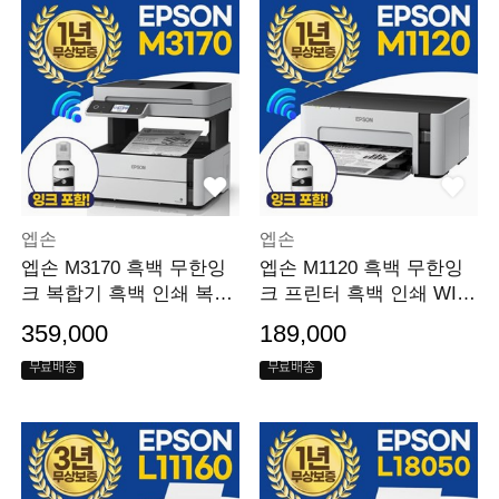
엡손
엡손
엡손 M3170 흑백 무한잉
엡손 M1120 흑백 무한잉
크 복합기 흑백 인쇄 복사
크 프린터 흑백 인쇄 WIFI
스캔 팩스
지원
359,000
189,000
무료배송
무료배송