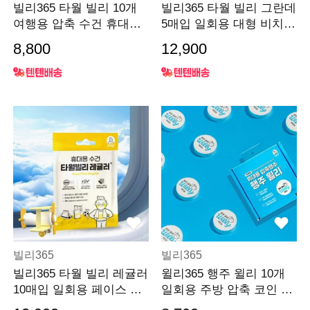
빌리365 타월 빌리 10개
빌리365 타월 빌리 그란데
여행용 압축 수건 휴대용
5매입 일회용 대형 비치
스포츠 코인
바디 수건
8,800
12,900
빌리365
빌리365
빌리365 타월 빌리 레귤러
윌리365 행주 윌리 10개
10매입 일회용 페이스 수
일회용 주방 압축 코인 빨
건
아쓰는 티슈