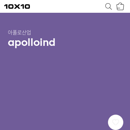
장
텐
바
바
구
이
니
텐
아폴로산업
apolloind