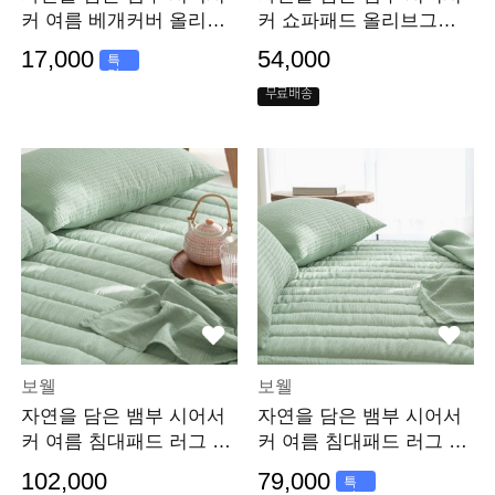
커 여름 베개커버 올리브
커 쇼파패드 올리브그린 4
그린
인
17,000
54,000
특
가
무료배송
보웰
보웰
자연을 담은 뱀부 시어서
자연을 담은 뱀부 시어서
커 여름 침대패드 러그 올
커 여름 침대패드 러그 올
리브그린 LK
리브그린 Q
102,000
79,000
특