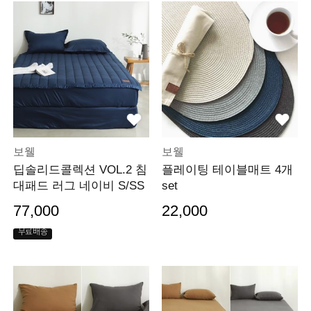
보웰
보웰
딥솔리드콜렉션 VOL.2 침
플레이팅 테이블매트 4개
대패드 러그 네이비 S/SS
set
77,000
22,000
무료배송