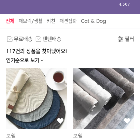
4,307
전체
패브릭/생활
키친
패션잡화
Cat & Dog
무료배송
텐텐배송
필터
117건의 상품을 찾아냈어요!
인기순으로 보기
보웰
보웰