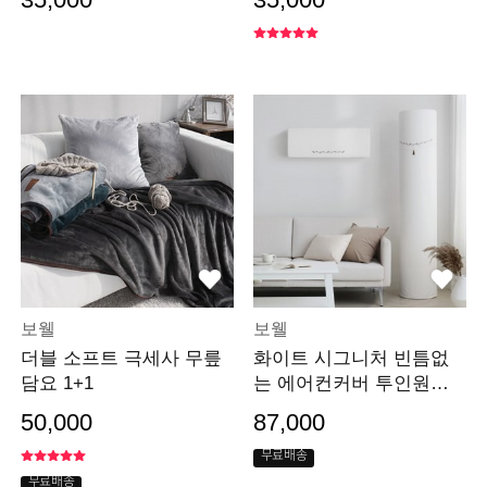
보웰
보웰
더블 소프트 극세사 무릎
화이트 시그니처 빈틈없
담요 1+1
는 에어컨커버 투인원세
트
50,000
87,000
무료배송
무료배송