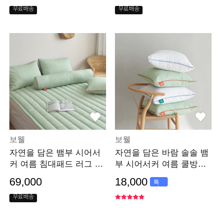
가
무료배송
무료배송
보웰
보웰
자연을 담은 뱀부 시어서
자연을 담은 바람 솔솔 뱀
커 여름 침대패드 러그 올
부 시어서커 여름 쿨방석
리브그린 S/SS
쿠션커버 50x50
69,000
18,000
특
가
무료배송