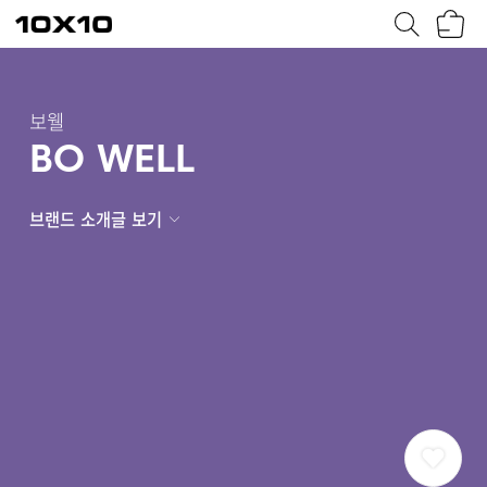
장
텐
바
바
구
이
니
텐
보웰
BO WELL
브랜드 소개글 보기