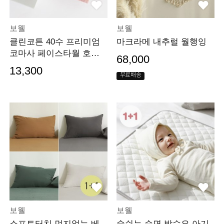
보웰
보웰
클린코튼 40수 프리미엄
마크라메 내추럴 월행잉
코마사 페이스타월 호텔
68,000
수건 1장베이직패키지
13,300
무료배송
보웰
보웰
소프트터치 먼지없는 베
숨쉬는 순면 방수요 아기