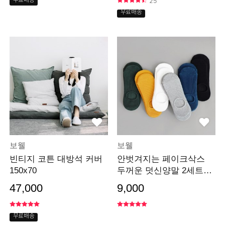
무료배송
25
무료배송
보웰
보웰
빈티지 코튼 대방석 커버
안벗겨지는 페이크삭스
150x70
두꺼운 덧신양말 2세트
(남성용)
47,000
9,000
무료배송