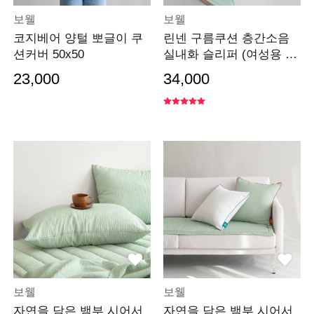
보웰
보웰
코지베어 양털 뽀글이 쿠
린넨 구름쿠션 층간소음
션커버 50x50
실내화 슬리퍼 (여성용 남
성용빅사이즈)
23,000
34,000
보웰
보웰
자연을 담은 뱀부 시어서
자연을 담은 뱀부 시어서