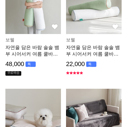
보웰
보웰
자연을 담은 바람 솔솔 뱀
자연을 담은 바람 솔솔 뱀
부 시어서커 여름 쿨바디
부 시어서커 여름 쿨바디
필로우 (솜포함)
필로우 커버
48,000
22,000
특
특
가
가
무료배송