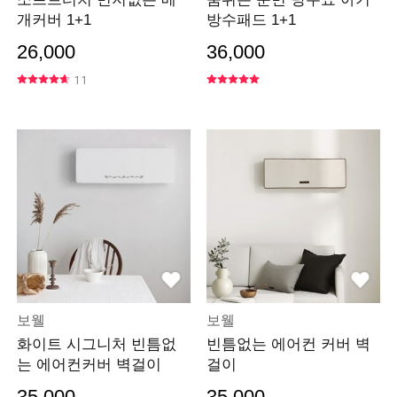
개커버 1+1
방수패드 1+1
26,000
36,000
11
보웰
보웰
화이트 시그니처 빈틈없
빈틈없는 에어컨 커버 벽
는 에어컨커버 벽걸이
걸이
35,000
35,000