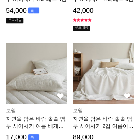
54,000
42,000
특
가
무료배송
무료배송
보웰
보웰
자연을 담은 바람 솔솔 뱀
자연을 담은 바람 솔솔 뱀
부 시어서커 여름 베개커
부 시어서커 2겹 여름이불
버
Q
17,000
89,000
특