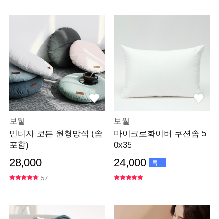
보웰
보웰
빈티지 코튼 원형방석 (솜
마이크로화이버 쿠션솜 5
포함)
0x35
28,000
24,000
특
가
57