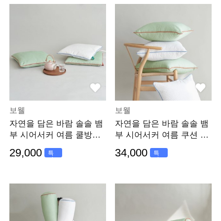
보웰
보웰
자연을 담은 바람 솔솔 뱀
자연을 담은 바람 솔솔 뱀
부 시어서커 여름 쿨방석
부 시어서커 여름 쿠션 50
50x50 (솜포함)
x50 (솜포함)
29,000
34,000
특
특
가
가