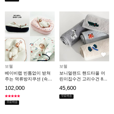
보웰
보웰
베이비랩 빈틈없이 받쳐
보니멀랜드 핸드타올 어
주는 역류방지쿠션 (속통
린이집수건 고리수건 8장
+커버 택1)
세트
102,000
45,600
무료배송
무료배송