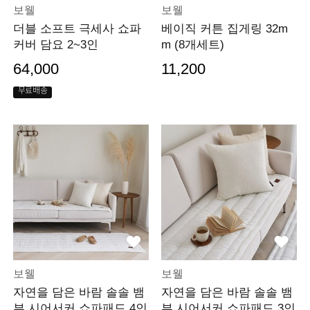
보웰
보웰
더블 소프트 극세사 쇼파
베이직 커튼 집게링 32m
커버 담요 2~3인
m (8개세트)
64,000
11,200
무료배송
보웰
보웰
자연을 담은 바람 솔솔 뱀
자연을 담은 바람 솔솔 뱀
부 시어서커 쇼파패드 4인
부 시어서커 쇼파패드 3인