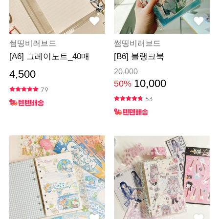
썸띵비러브드
썸띵비러브드
[A6] 그레이노트_40매
[B6] 블랭크북
20,000
4,500
10,000
50%
79
53