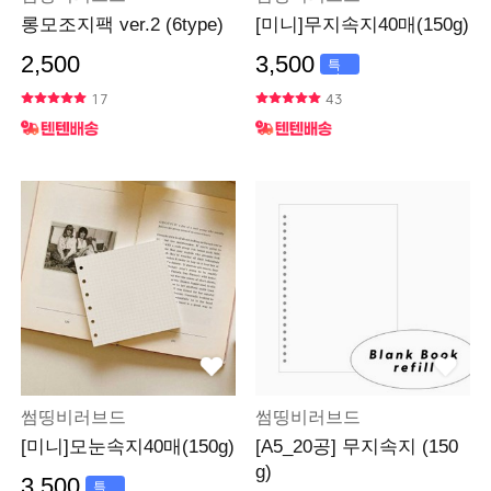
롱모조지팩 ver.2 (6type)
[미니]무지속지40매(150g)
2,500
3,500
특
가
17
43
썸띵비러브드
썸띵비러브드
[미니]모눈속지40매(150g)
[A5_20공] 무지속지 (150
g)
3,500
특