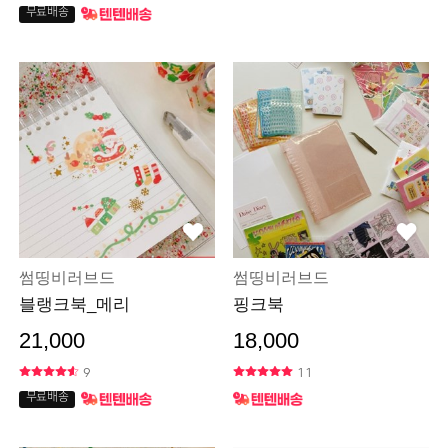
무료배송
썸띵비러브드
썸띵비러브드
블랭크북_메리
핑크북
21,000
18,000
9
11
무료배송