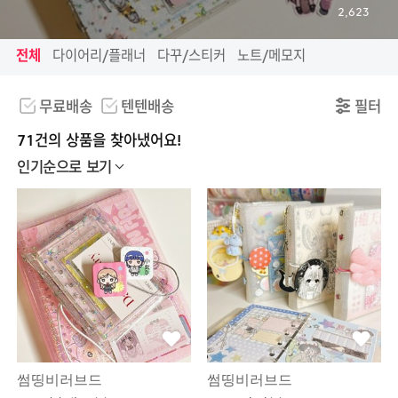
2,623
전체
다이어리/플래너
다꾸/스티커
노트/메모지
무료배송
텐텐배송
필터
71건의 상품을 찾아냈어요!
인기순으로 보기
썸띵비러브드
썸띵비러브드