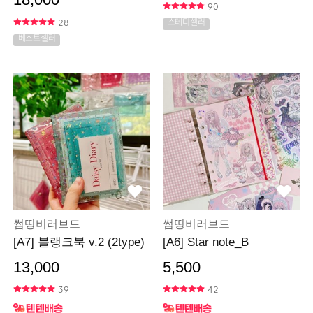
18,000
90
28
스테디셀러
베스트셀러
썸띵비러브드
썸띵비러브드
[A7] 블랭크북 v.2 (2type)
[A6] Star note_B
13,000
5,500
39
42