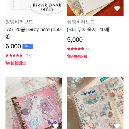
썸띵비러브드
썸띵비러브드
[A5_20공] Grey note (150
[B6] 무지속지_40매
g)
5,000
6,000
특
35
가
126