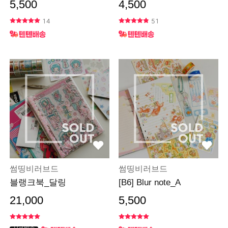
5,500
4,500
14
51
썸띵비러브드
썸띵비러브드
블랭크북_달링
[B6] Blur note_A
21,000
5,500