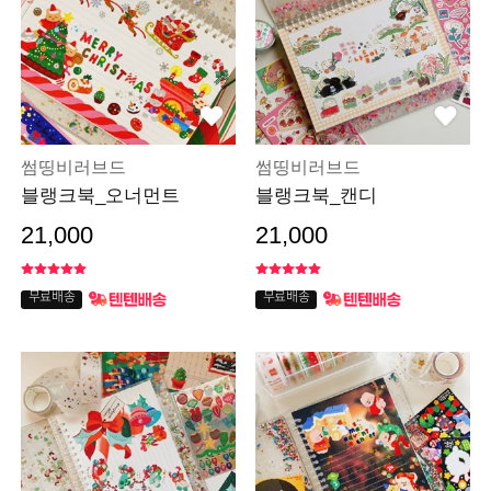
썸띵비러브드
썸띵비러브드
블랭크북_오너먼트
블랭크북_캔디
21,000
21,000
무료배송
무료배송