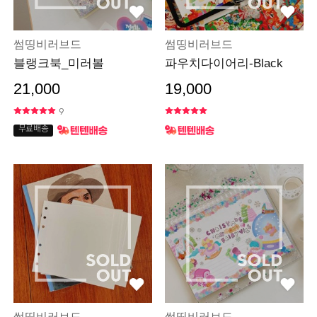
썸띵비러브드
썸띵비러브드
블랭크북_미러볼
파우치다이어리-Black
21,000
19,000
9
무료배송
썸띵비러브드
썸띵비러브드