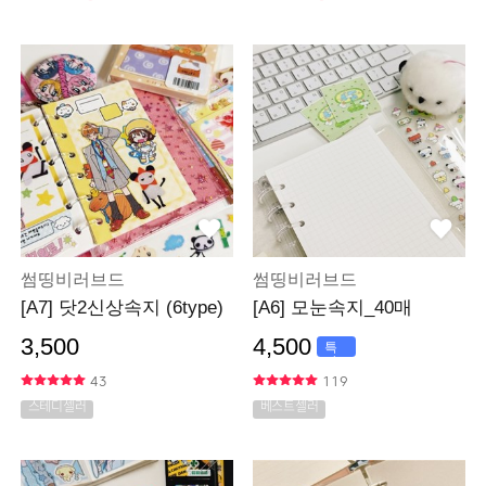
썸띵비러브드
썸띵비러브드
[A7] 닷2신상속지 (6type)
[A6] 모눈속지_40매
3,500
4,500
특
가
43
119
스테디셀러
베스트셀러