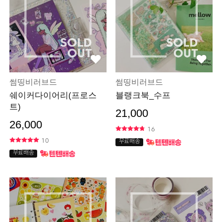
썸띵비러브드
썸띵비러브드
쉐이커다이어리(프로스
블랭크북_수프
트)
21,000
26,000
16
10
무료배송
무료배송