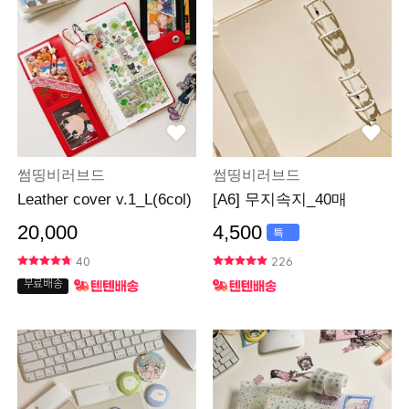
썸띵비러브드
썸띵비러브드
Leather cover v.1_L(6col)
[A6] 무지속지_40매
20,000
4,500
특
가
40
226
무료배송