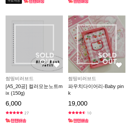
무료배송
썸띵비러브드
썸띵비러브드
[A5_20공] 컬러모눈노트m
파우치다이어리-Baby pin
ix (150g)
k
6,000
19,000
27
10