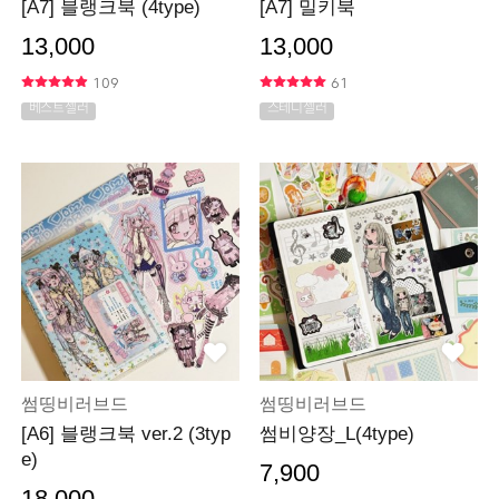
[A7] 블랭크북 (4type)
[A7] 밀키북
13,000
13,000
109
61
베스트셀러
스테디셀러
썸띵비러브드
썸띵비러브드
[A6] 블랭크북 ver.2 (3typ
썸비양장_L(4type)
e)
7,900