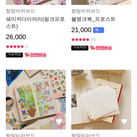
썸띵비러브드
썸띵비러브드
쉐이커다이어리(핑크프로
블랭크북_프로스트
스트)
21,000
특
가
26,000
13
7
무료배송
무료배송
썸띵비러브드
썸띵비러브드