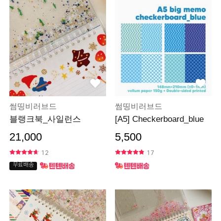
썸띵비러브드
썸띵비러브드
블랭크북_사일런스
[A5] Checkerboard_blue
21,000
5,500
12
17
무료배송