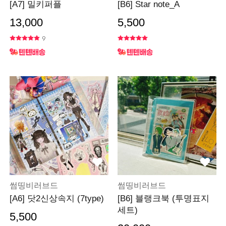
[A7] 밀키퍼플
[B6] Star note_A
13,000
5,500
9
썸띵비러브드
썸띵비러브드
[A6] 닷2신상속지 (7type)
[B6] 블랭크북 (투명표지
세트)
5,500