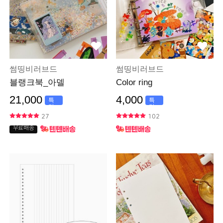
썸띵비러브드
썸띵비러브드
블랭크북_아델
Color ring
21,000
4,000
특
특
가
가
27
102
무료배송