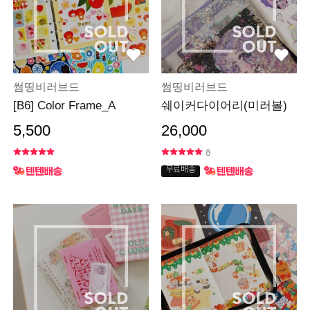
썸띵비러브드
썸띵비러브드
[B6] Color Frame_A
쉐이커다이어리(미러볼)
5,500
26,000
8
무료배송