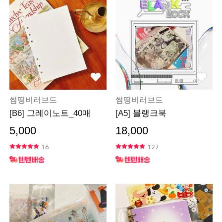
썸띵비러브드
썸띵비러브드
[B6] 그레이노트_40매
[A5] 블랭크북
5,000
18,000
16
127