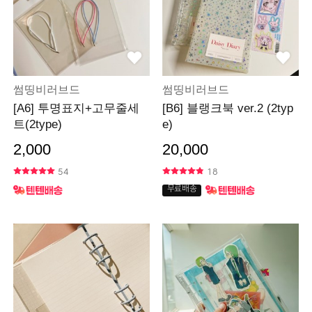
썸띵비러브드
썸띵비러브드
[A6] 투명표지+고무줄세
[B6] 블랭크북 ver.2 (2typ
트(2type)
e)
2,000
20,000
54
18
무료배송