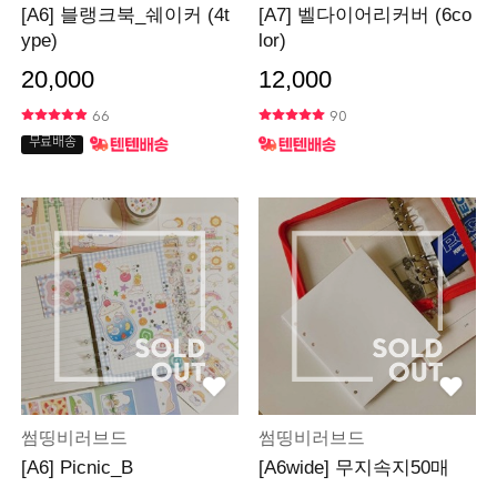
[A6] 블랭크북_쉐이커 (4t
[A7] 벨다이어리커버 (6co
ype)
lor)
20,000
12,000
66
90
무료배송
썸띵비러브드
썸띵비러브드
[A6] Picnic_B
[A6wide] 무지속지50매