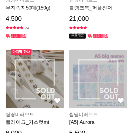
무지속지50매(150g)
블랭크북_퍼플진저
4,500
21,000
94
무료배송
마지막 하나
썸띵비러브드
썸띵비러브드
플레이크_키스컷mt
[A5] Aurora
6,000
5,500