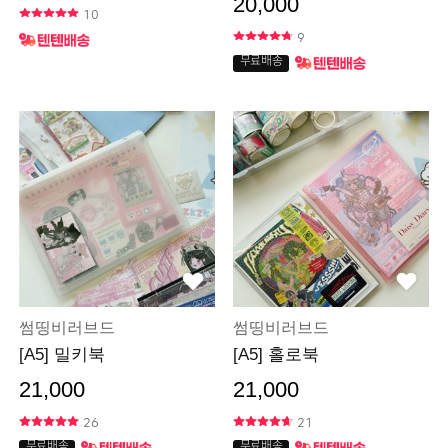
20,000
10
9
무료배송
썸띵비러브드
썸띵비러브드
[A5] 밀키북
[A5] 홀로북
21,000
21,000
26
21
무료배송
무료배송