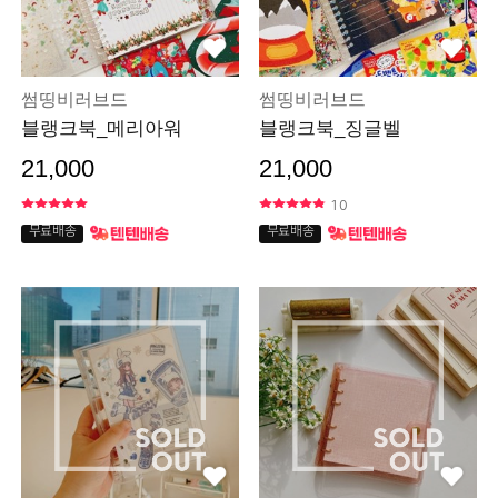
썸띵비러브드
썸띵비러브드
블랭크북_메리아워
블랭크북_징글벨
21,000
21,000
10
무료배송
무료배송