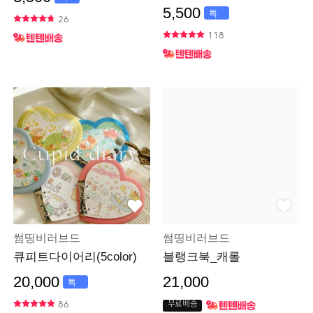
가
5,500
특
26
가
118
썸띵비러브드
썸띵비러브드
큐피트다이어리(5color)
블랭크북_캐롤
20,000
21,000
특
가
86
무료배송