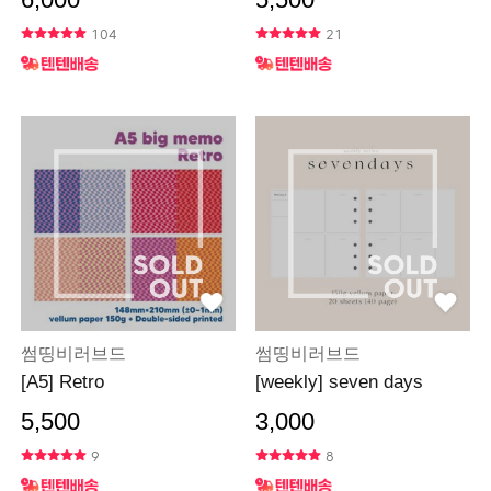
104
21
썸띵비러브드
썸띵비러브드
[A5] Retro
[weekly] seven days
5,500
3,000
9
8