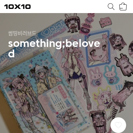
장
텐
바
바
구
이
니
텐
썸띵비러브드
something;belove
d