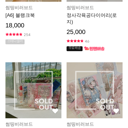
썸띵비러브드
썸띵비러브드
[A6] 블랭크북
정사각육공다이어리(로
지)
18,000
25,000
254
46
스테디셀러
무료배송
썸띵비러브드
썸띵비러브드