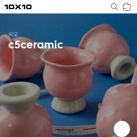
장
텐
바
바
구
이
니
텐
씨오
c5ceramic