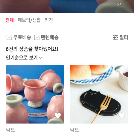
37
전체
패브릭/생활
키친
무료배송
텐텐배송
필터
8건의 상품을 찾아냈어요!
인기순으로 보기
씨오
씨오