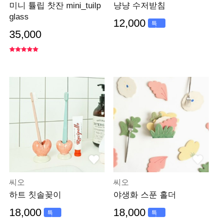
미니 튤립 찻잔 mini_tuilp
냥냥 수저받침
glass
12,000
특
가
35,000
씨오
씨오
하트 칫솔꽂이
야생화 스푼 홀더
18,000
18,000
특
특