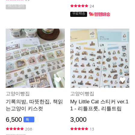
24
베스트셀러
무료배송
고양이빵집
고양이빵집
기록의밤, 따뜻한집, 책읽
My Little Cat 스티커 ver.1
는고양이 키스컷
1 - 리틀프룻, 리틀트립
6,500
3,000
특
가
208
13