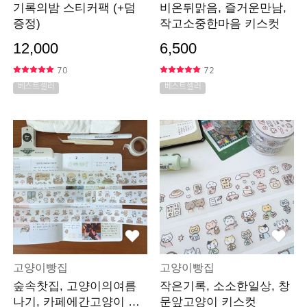
기록의밤 스티커팩 (+덤
비온뒤맑음, 즐거운만남,
증정)
작고소중한마음 키스컷
12,000
6,500
70
72
베스트셀러
베스트셀러
고양이빵집
고양이빵집
숲속찻집, 고양이의여름
작은기록, 소소한일상, 창
나기, 카페에간고양이 키
문앞고양이 키스컷