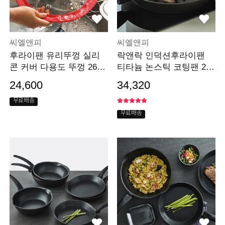
씨엘앤피
씨엘앤피
후라이팬 유리뚜껑 실리
락앤락 인덕션후라이팬
콘 커버 다용도 뚜껑 26~3
티타늄 논스틱 코팅팬 24c
0cm
m
24,600
34,320
무료배송
무료배송