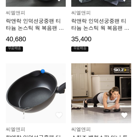
씨엘앤피
씨엘앤피
락앤락 인덕션궁중팬 티
락앤락 인덕션궁중팬 티
타늄 논스틱 웍 복음팬 28
타늄 논스틱 웍 복음팬 26
cm
cm
40,680
35,400
무료배송
무료배송
씨엘앤피
씨엘앤피