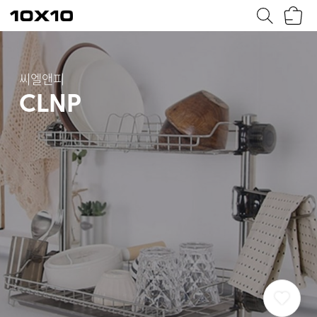
장
텐
바
바
구
이
니
텐
씨엘앤피
CLNP