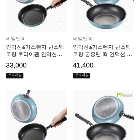
씨엘앤피
씨엘앤피
인덕션&가스렌지 넌스틱
인덕션&가스렌지 넌스틱
코팅 후라이팬 인덕션팬 I
코팅 궁중팬 웍 인덕션 웍
H 22cm
팬 IH 30cm
33,000
41,400
무료배송
무료배송