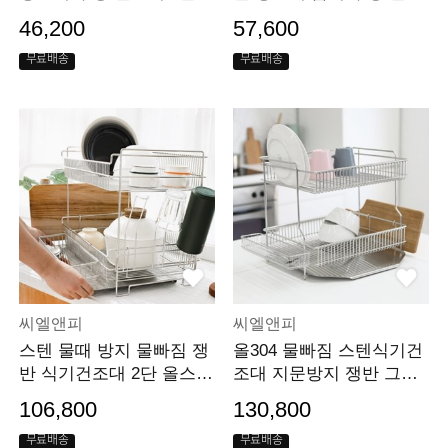
대
46,200
57,600
무료배송
무료배송
씨엘앤피
씨엘앤피
스텐 물때 방지 물빠짐 쟁
올304 물빠짐 스텐식기건
반 식기건조대 2단 올스텐
조대 지문방지 쟁반 그릇
340
설거지 주반 선반
106,800
130,800
무료배송
무료배송