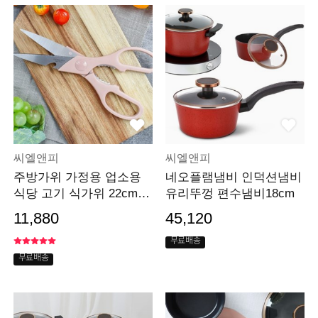
씨엘앤피
씨엘앤피
주방가위 가정용 업소용
네오플램냄비 인덕션냄비
식당 고기 식가위 22cm
유리뚜껑 편수냄비18cm
핑크
11,880
45,120
무료배송
무료배송