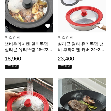
씨엘앤피
씨엘앤피
냄비후라이팬 멀티뚜껑
실리콘 멀티 유리뚜껑 냄
실리콘 유리뚜껑 18~22c
비 후라이팬 커버 24~28c
m 커버
m
18,960
23,400
무료배송
무료배송