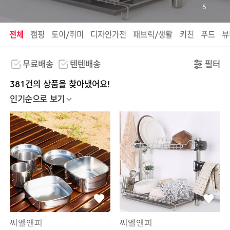
5
전체
캠핑
토이/취미
디자인가전
패브릭/생활
키친
푸드
뷰
무료배송
텐텐배송
필터
381건의 상품을 찾아냈어요!
인기순으로 보기
씨엘앤피
씨엘앤피