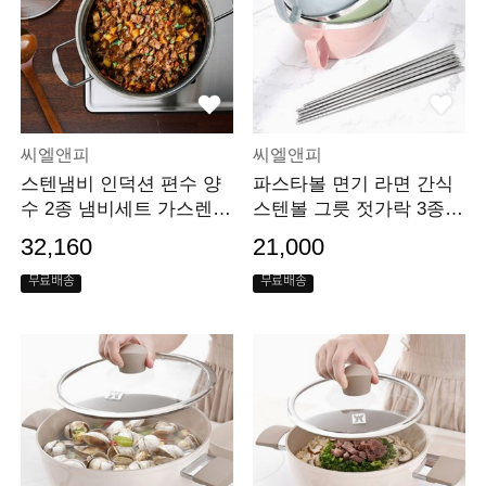
씨엘앤피
씨엘앤피
스텐냄비 인덕션 편수 양
파스타볼 면기 라면 간식
수 2종 냄비세트 가스렌지
스텐볼 그릇 젓가락 3종se
겸용
t
32,160
21,000
무료배송
무료배송