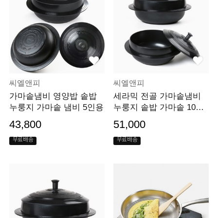
씨엘앤피
씨엘앤피
가마솥냄비 영양밥 솥밥
세라믹 전골 가마솥냄비
누룽지 가마솥 냄비 5인용
누룽지 솥밥 가마솥 10인
용
43,800
51,000
무료배송
무료배송