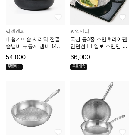
씨엘앤피
씨엘앤피
대형가마솥 세라믹 전골
국산 통3중 스텐후라이팬
솥냄비 누룽지 냄비 14인
인던션 IH 엠보 스텐팬 28
용
cm
54,000
66,000
무료배송
무료배송