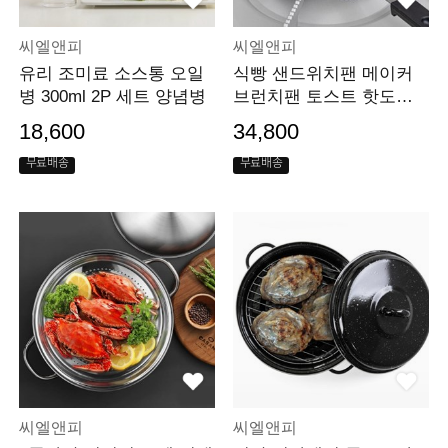
씨엘앤피
씨엘앤피
유리 조미료 소스통 오일
식빵 샌드위치팬 메이커
병 300ml 2P 세트 양념병
브런치팬 토스트 핫도그
팬
18,600
34,800
무료배송
무료배송
씨엘앤피
씨엘앤피