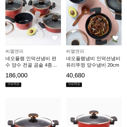
씨엘앤피
씨엘앤피
네오플램 인덕션냄비 편
네오플램냄비 인덕션냄비
수 양수 전골 곰솥 4종세
유리뚜껑 양수냄비 20cm
트
186,000
40,680
무료배송
무료배송