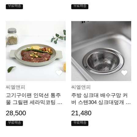
가
무료배송
무료배송
씨엘앤피
씨엘앤피
고기구이팬 인덕션 통주
주방 싱크대 배수구망 커
물 그릴팬 세라믹코팅 구
버 스텐304 싱크대덮개 커
이판
버
28,500
21,480
무료배송
무료배송