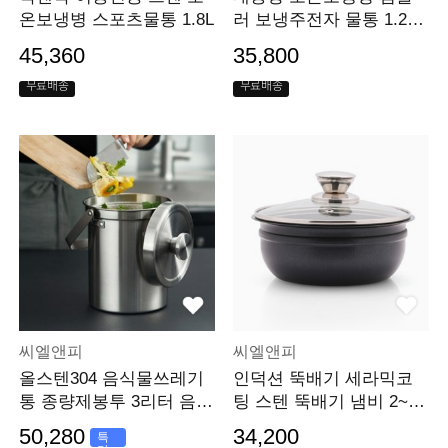
온보냉병 스포츠물통 1.8L
러 보냉주전자 물통 1.2리
터
45,360
35,800
무료배송
무료배송
씨엘앤피
씨엘앤피
올스텐304 음식물쓰레기
인덕션 뚝배기 세라믹코
통 종량제봉투 3리터 음식
팅 스텐 뚝배기 냄비 2~4
물통
인용
50,280
34,200
특