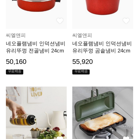
씨엘앤피
씨엘앤피
네오플램냄비 인덕션냄비
네오플램냄비 인덕션냄비
유리뚜껑 전골냄비 24cm
유리뚜껑 곰솥냄비 24cm
50,160
55,920
무료배송
무료배송