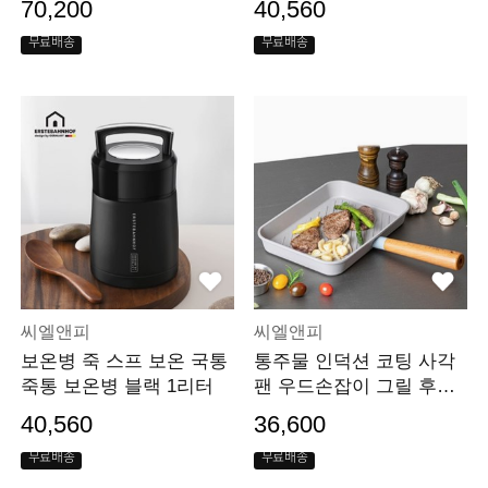
70,200
40,560
무료배송
무료배송
씨엘앤피
씨엘앤피
보온병 죽 스프 보온 국통
통주물 인덕션 코팅 사각
죽통 보온병 블랙 1리터
팬 우드손잡이 그릴 후라
이팬
40,560
36,600
무료배송
무료배송