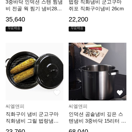
3중바닥 인덕션 스텐 찜냄
법랑 직화냄비 군고구마
비 전골 웍 찜기 냄비28c
쥐포 직화구이냄비 26cm
m
35,640
22,200
무료배송
무료배송
씨엘앤피
씨엘앤피
직화구이 냄비 군고구마
인덕션 곰솥냄비 깊은 스
직화냄비 그릴 법랑냄비 2
텐냄비 3중바닥 15리터 3
8cm
0cm
23,760
68,040