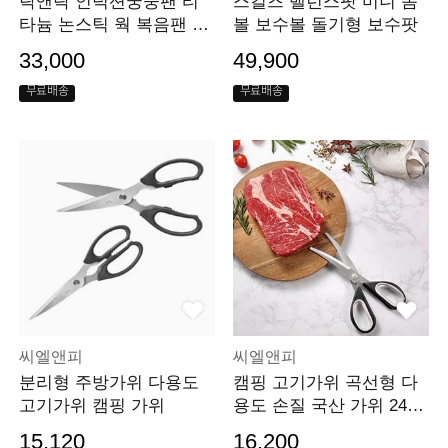
락앤락 인덕션궁중팬 티
스킬즈 밸런스팟 미니 돔
타늄 논스틱 웍 복음팬 24
볼 보수볼 돌기형 보수팟
cm
33,000
49,900
무료배송
무료배송
씨엘앤피
씨엘앤피
분리형 주방가위 다용도
캠핑 고기가위 곡선형 다
고기가위 캠핑 가위
용도 손질 국산 가위 24.5
cm
15,120
16,200