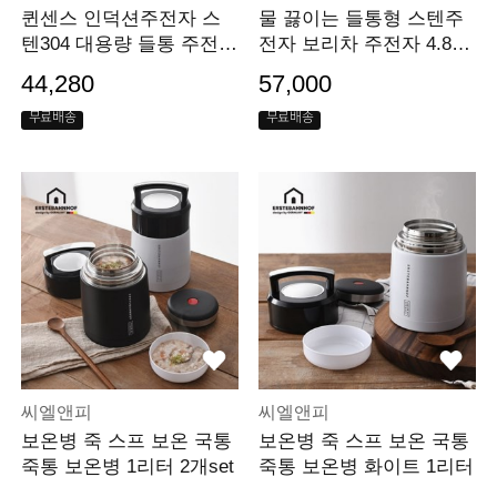
퀸센스 인덕션주전자 스
물 끓이는 들통형 스텐주
텐304 대용량 들통 주전자
전자 보리차 주전자 4.8리
7L
터
44,280
57,000
무료배송
무료배송
씨엘앤피
씨엘앤피
보온병 죽 스프 보온 국통
보온병 죽 스프 보온 국통
죽통 보온병 1리터 2개set
죽통 보온병 화이트 1리터