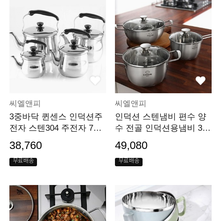
씨엘앤피
씨엘앤피
3중바닥 퀸센스 인덕션주
인덕션 스텐냄비 편수 양
전자 스텐304 주전자 7리
수 전골 인덕션용냄비 3종
터
set
38,760
49,080
무료배송
무료배송