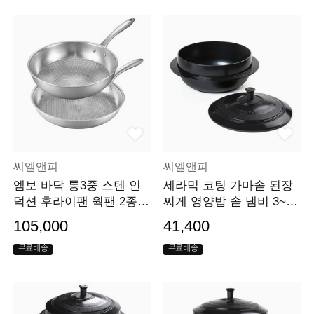
씨엘앤피
씨엘앤피
엠보 바닥 통3중 스텐 인
세라믹 코팅 가마솥 된장
덕션 후라이팬 웍팬 2종세
찌게 영양밥 솥 냄비 3~4
트
인용
105,000
41,400
무료배송
무료배송