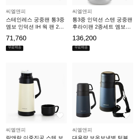
씨엘앤피
씨엘앤피
스테인레스 궁중팬 통3중
통3중 인덕션 스텐 궁중팬
엠보 인덕션 IH 웍 팬 28c
후라이팬 2종세트 엠보바
m
닥
71,760
136,200
무료배송
무료배송
씨엘앤피
씨엘앤피
락앤락 이중진공 스텐 보
대용량 보온보냉병 텀블