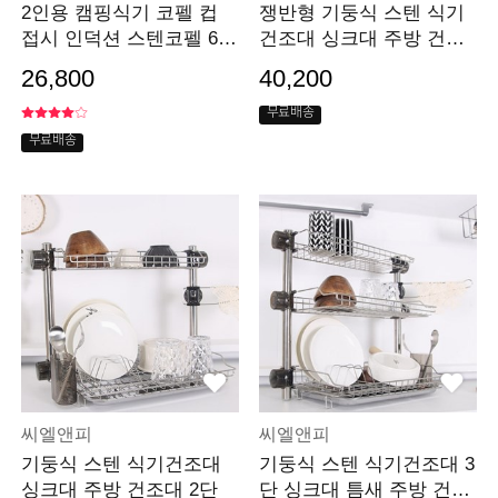
2인용 캠핑식기 코펠 컵
쟁반형 기둥식 스텐 식기
접시 인덕션 스텐코펠 6P
건조대 싱크대 주방 건조
세트
대 2단
26,800
40,200
무료배송
무료배송
씨엘앤피
씨엘앤피
기둥식 스텐 식기건조대
기둥식 스텐 식기건조대 3
싱크대 주방 건조대 2단
단 싱크대 틈새 주방 건조