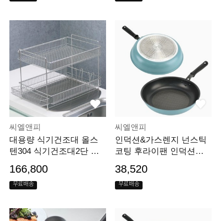
씨엘앤피
씨엘앤피
대용량 식기건조대 올스
인덕션&가스렌지 넌스틱
텐304 식기건조대2단 설
코팅 후라이팬 인덕션팬 I
거지 접시 주방건조대
H 30cm
166,800
38,520
무료배송
무료배송