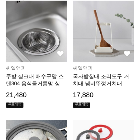
씨엘앤피
씨엘앤피
주방 싱크대 배수구망 스
국자받침대 조리도구 거
텐304 음식물거름망 싱크
치대 냄비뚜껑거치대 도
대망
마걸이
21,480
17,880
무료배송
무료배송