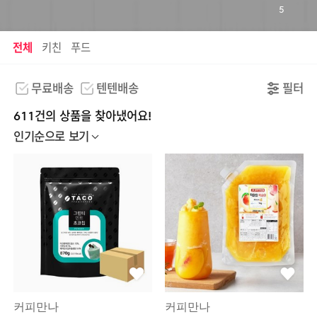
5
전체
키친
푸드
무료배송
텐텐배송
필터
611건의 상품을 찾아냈어요!
인기순으로 보기
커피만나
커피만나