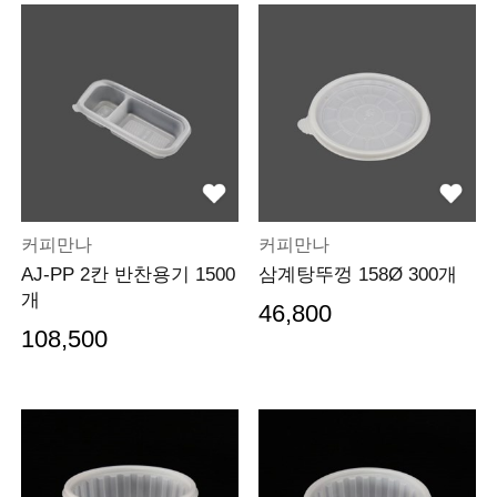
커피만나
커피만나
AJ-PP 2칸 반찬용기 1500
삼계탕뚜껑 158Ø 300개
개
46,800
108,500