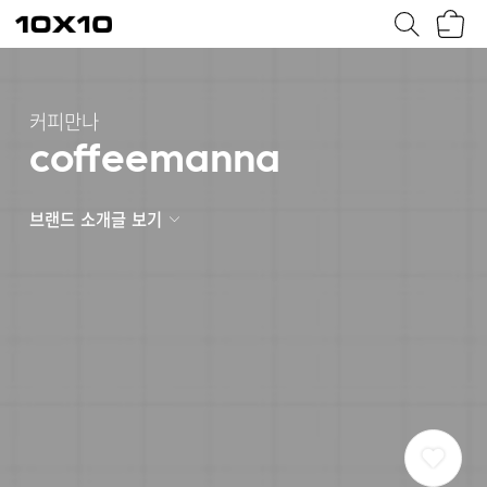
장
텐
바
바
구
이
니
텐
커피만나
coffeemanna
브랜드 소개글 보기