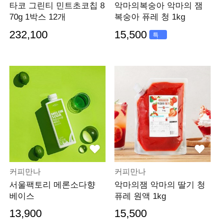
타코 그린티 민트초코칩 8
악마의복숭아 악마의 잼
70g 1박스 12개
복숭아 퓨레 청 1kg
232,100
15,500
특
가
커피만나
커피만나
서울팩토리 메론소다향
악마의잼 악마의 딸기 청
베이스
퓨레 원액 1kg
13,900
15,500