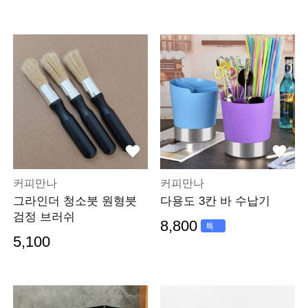
커피만나
커피만나
그라인더 청소붓 원형붓
다용도 3칸 바 수납기
검정 브러쉬
8,800
특
가
5,100