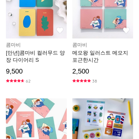
콤마비
콤마비
[만년]콤마비 컬러무드 양
메모왕 일러스트 메모지
장 다이어리 S
포근한시간
9,500
2,500
62
38