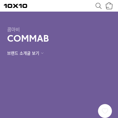
장
텐
바
바
구
이
니
텐
콤마비
COMMAB
브랜드 소개글 보기