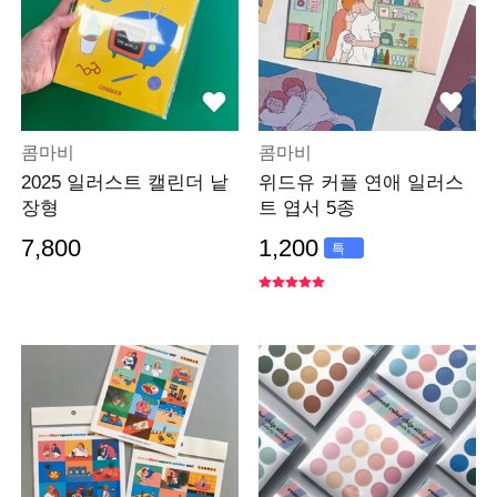
콤마비
콤마비
2025 일러스트 캘린더 낱
위드유 커플 연애 일러스
장형
트 엽서 5종
7,800
1,200
특
가