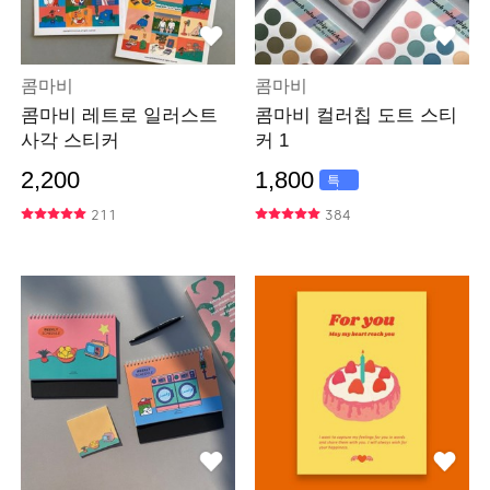
콤마비
콤마비
콤마비 레트로 일러스트
콤마비 컬러칩 도트 스티
사각 스티커
커 1
2,200
1,800
특
가
211
384