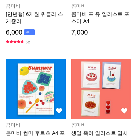
콤마비
콤마비
[만년형] 6개월 위클리 스
콤마비 포 유 일러스트 포
케쥴러
스터 A4
6,000
7,000
특
가
58
콤마비
콤마비
콤마비 썸머 후르츠 A4 포
생일 축하 일러스트 엽서