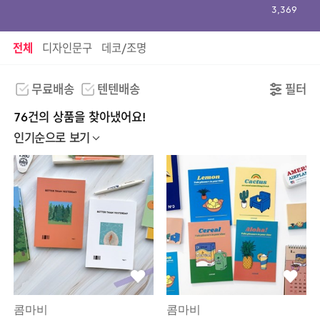
3,369
전체
디자인문구
데코/조명
무료배송
텐텐배송
필터
76건의 상품을 찾아냈어요!
인기순으로 보기
콤마비
콤마비