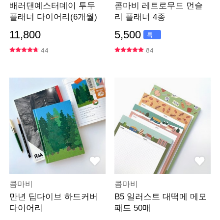
배러댄예스터데이 투두
콤마비 레트로무드 먼슬
플래너 다이어리(6개월)
리 플래너 4종
11,800
5,500
특
가
44
84
콤마비
콤마비
만년 딥다이브 하드커버
B5 일러스트 대떡메 메모
다이어리
패드 50매