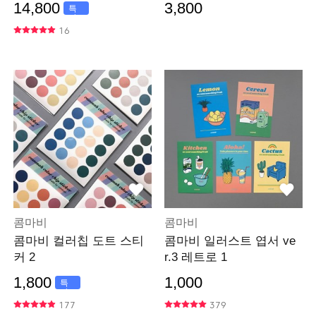
14,800
3,800
특
가
16
콤마비
콤마비
콤마비 컬러칩 도트 스티
콤마비 일러스트 엽서 ve
커 2
r.3 레트로 1
1,800
1,000
특
가
177
379