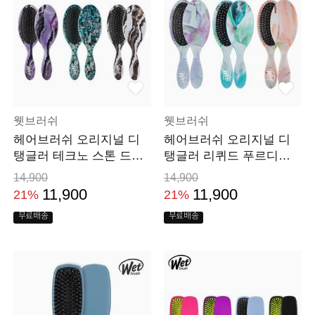
웻브러쉬
웻브러쉬
헤어브러쉬 오리지널 디
헤어브러쉬 오리지널 디
탱글러 테크노 스톤 드라
탱글러 리퀴드 푸르디티
이 머리 빗
드라이 머리 빗
14,900
14,900
11,900
11,900
21%
21%
무료배송
무료배송