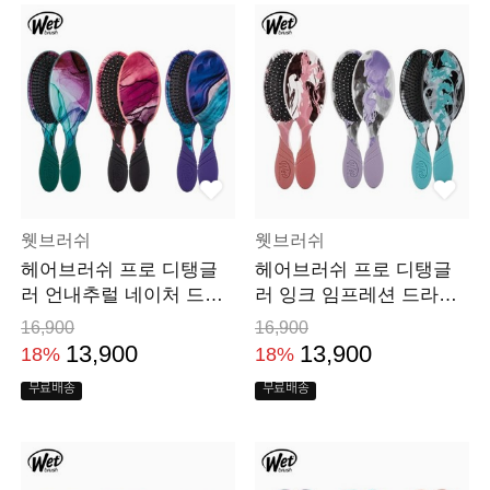
웻브러쉬
웻브러쉬
헤어브러쉬 프로 디탱글
헤어브러쉬 프로 디탱글
러 언내추럴 네이처 드라
러 잉크 임프레션 드라이
이 머리 빗
머리 빗
16,900
16,900
13,900
13,900
18%
18%
무료배송
무료배송