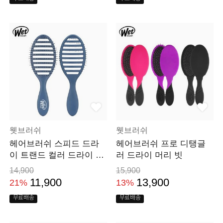
웻브러쉬
웻브러쉬
헤어브러쉬 스피드 드라
헤어브러쉬 프로 디탱글
이 트랜드 컬러 드라이 머
러 드라이 머리 빗
리 빗 뿌리볼륨
14,900
15,900
11,900
13,900
21%
13%
무료배송
무료배송