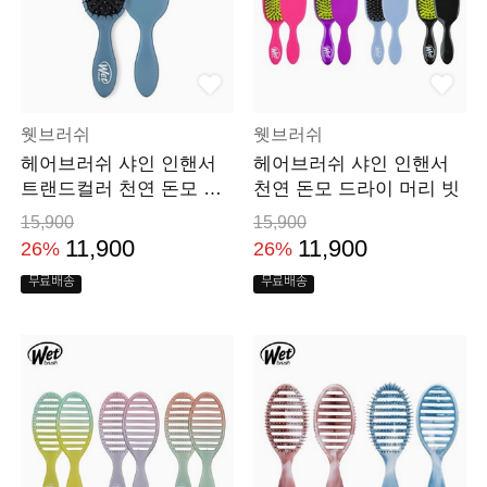
웻브러쉬
웻브러쉬
헤어브러쉬 샤인 인핸서
헤어브러쉬 샤인 인핸서
트랜드컬러 천연 돈모 드
천연 돈모 드라이 머리 빗
라이 머리 빗
15,900
15,900
11,900
11,900
26%
26%
무료배송
무료배송