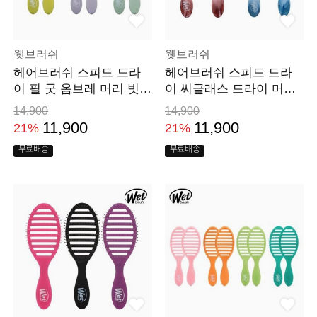
웻브러쉬
웻브러쉬
헤어브러쉬 스피드 드라
헤어브러쉬 스피드 드라
이 필 굿 옴브레 머리 빗
이 씨글래스 드라이 머리
뿌리볼륨
빗 뿌리볼륨
14,900
14,900
11,900
11,900
21%
21%
무료배송
무료배송