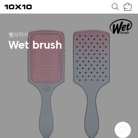
장
텐
바
바
구
이
니
텐
웻브러쉬
Wet brush