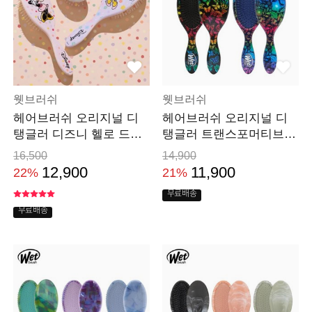
웻브러쉬
웻브러쉬
헤어브러쉬 오리지널 디
헤어브러쉬 오리지널 디
탱글러 디즈니 헬로 드라
탱글러 트랜스포머티브
이 머리 빗
드라이 머리 빗
16,500
14,900
12,900
11,900
22%
21%
무료배송
무료배송