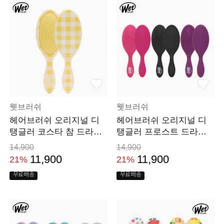
웻브러쉬
웻브러쉬
헤어브러쉬 오리지널 디
헤어브러쉬 오리지널 디
탱글러 코스타 참 드라이
탱글러 프로스트 드라이
머리 빗
머리 빗
14,900
14,900
11,900
11,900
21%
21%
무료배송
무료배송