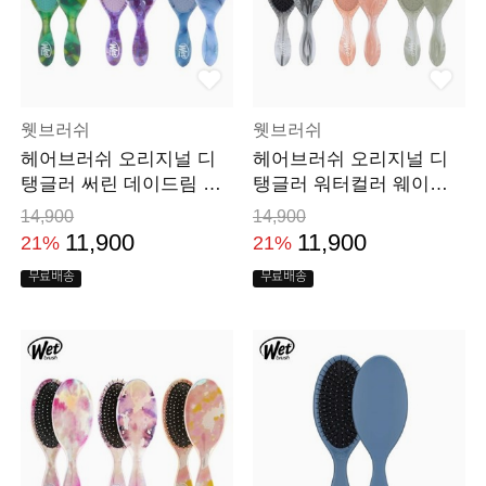
웻브러쉬
웻브러쉬
헤어브러쉬 오리지널 디
헤어브러쉬 오리지널 디
탱글러 써린 데이드림 드
탱글러 워터컬러 웨이브
라이 머리 빗
드라이 머리 빗
14,900
14,900
11,900
11,900
21%
21%
무료배송
무료배송