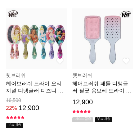
웻브러쉬
웻브러쉬
헤어브러쉬 드라이 오리
헤어브러쉬 패들 디탱글
지널 디탱글러 디즈니 C
러 필굿 옴브레 드라이 머
타입 머리 빗
리 빗
16,500
12,900
12,900
22%
베스트셀러
무료배송
무료배송