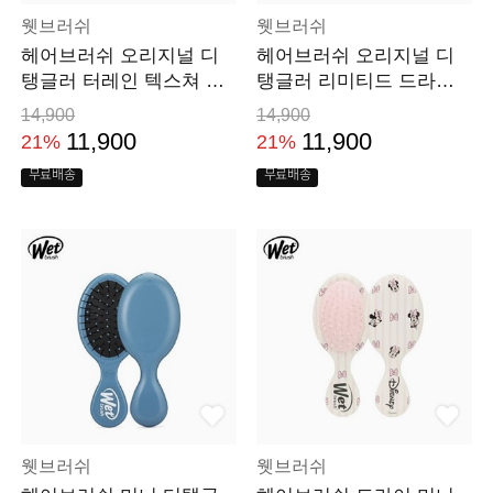
웻브러쉬
웻브러쉬
헤어브러쉬 오리지널 디
헤어브러쉬 오리지널 디
탱글러 터레인 텍스쳐 드
탱글러 리미티드 드라이
라이 머리 빗
머리 빗
14,900
14,900
11,900
11,900
21%
21%
무료배송
무료배송
웻브러쉬
웻브러쉬