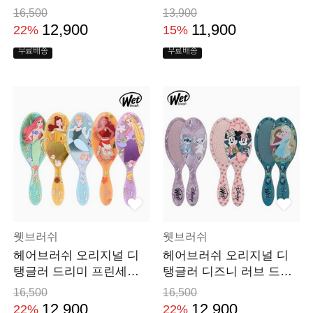
드라이 머리 빗
16,500
13,900
12,900
11,900
22%
15%
무료배송
무료배송
웻브러쉬
웻브러쉬
헤어브러쉬 오리지널 디
헤어브러쉬 오리지널 디
탱글러 드리미 프린세스
탱글러 디즈니 러브 드라
드라이 머리 빗
이 머리 빗
16,500
16,500
12,900
12,900
22%
22%