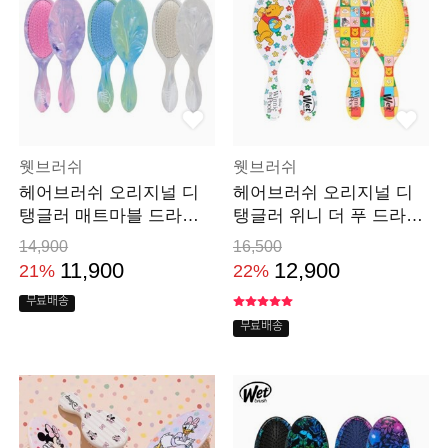
웻브러쉬
웻브러쉬
헤어브러쉬 오리지널 디
헤어브러쉬 오리지널 디
탱글러 매트마블 드라이
탱글러 위니 더 푸 드라이
머리 빗
머리 빗
14,900
16,500
11,900
12,900
21%
22%
무료배송
무료배송