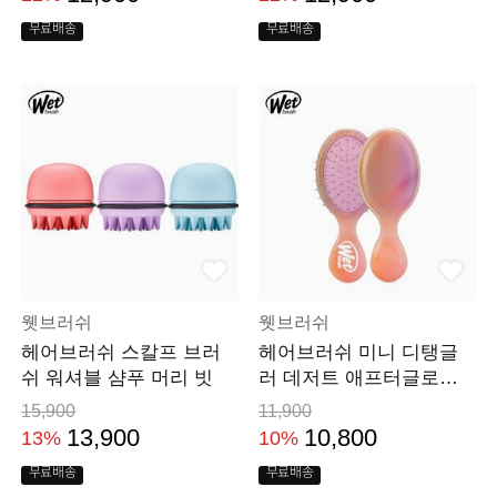
무료배송
무료배송
웻브러쉬
웻브러쉬
헤어브러쉬 스칼프 브러
헤어브러쉬 미니 디탱글
쉬 워셔블 샴푸 머리 빗
러 데저트 애프터글로우
드라이 머리 빗
15,900
11,900
13,900
10,800
13%
10%
무료배송
무료배송