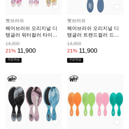
웻브러쉬
웻브러쉬
헤어브러쉬 오리지널 디
헤어브러쉬 오리지널 디
탱글러 워터컬러 타이다
탱글러 트랜드컬러 드라
이 드라이 머리 빗
이 머리 빗
14,900
14,900
11,900
11,900
21%
21%
무료배송
무료배송