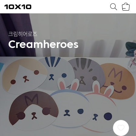
장
텐
바
바
구
이
니
텐
크림히어로즈
Creamheroes