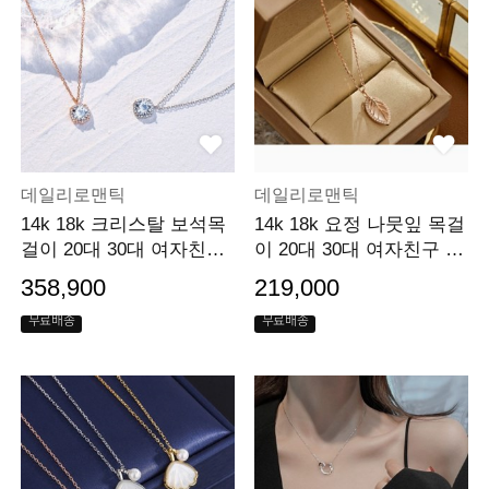
데일리로맨틱
데일리로맨틱
14k 18k 크리스탈 보석목
14k 18k 요정 나뭇잎 목걸
걸이 20대 30대 여자친구
이 20대 30대 여자친구 생
생일선물
일선물
358,900
219,000
무료배송
무료배송