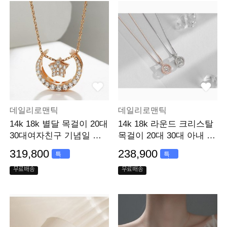
데일리로맨틱
데일리로맨틱
14k 18k 별달 목걸이 20대
14k 18k 라운드 크리스탈
30대여자친구 기념일 선
목걸이 20대 30대 아내 생
물
일선물선물
319,800
238,900
특
특
가
가
무료배송
무료배송