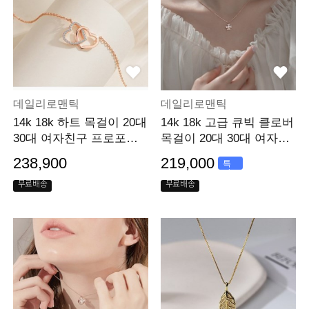
데일리로맨틱
데일리로맨틱
14k 18k 하트 목걸이 20대
14k 18k 고급 큐빅 클로버
30대 여자친구 프로포즈
목걸이 20대 30대 여자친
선물 선물
구 기념일 선물
238,900
219,000
특
가
무료배송
무료배송