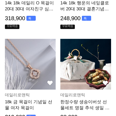
14k 18k 데일리 O 목걸이
14k 18k 행운의 네잎클로
20대 30대 여자친구 심플
버 20대 30대 결혼기념일
목걸이 선물
선물
318,900
248,900
특
특
가
가
무료배송
무료배송
데일리로맨틱
데일리로맨틱
18k 금 목걸이 기념일 선
한정수량 생송이버섯 선
물 여자 목걸이
물세트 명절 추석 생일 생
신 300g 500g 1kg