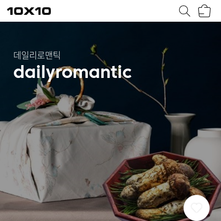
장
텐
바
바
구
이
니
텐
데일리로맨틱
dailyromantic