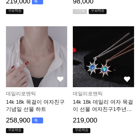
219,000
98,000
특
가
무료배송
신상품
무료배송
데일리로맨틱
데일리로맨틱
14k 18k 목걸이 여자친구
14k 18k 데일리 여자 목걸
기념일 선물 하트
이 선물 여자친구1주년선
물
258,900
219,000
특
가
무료배송
무료배송