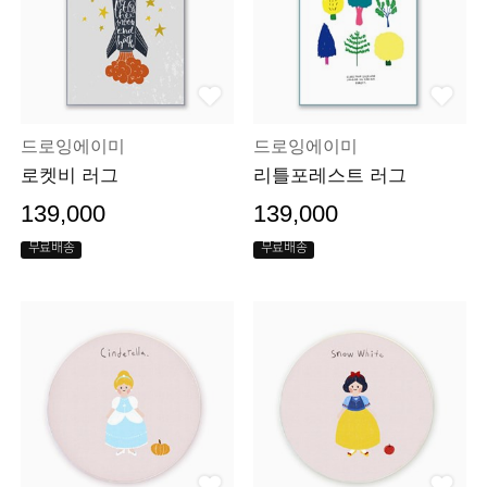
드로잉에이미
드로잉에이미
로켓비 러그
리틀포레스트 러그
139,000
139,000
무료배송
무료배송