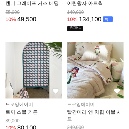
캔디 그레이프 거즈 베딩
어린왕자 아트웍
55,000
149,000
49,500
134,100
10%
10%
특
가
무료배송
드로잉에이미
드로잉에이미
토끼 스몰 커튼
빨간머리 앤 차렵 이불 세
트
89,000
80,100
10%
249,000