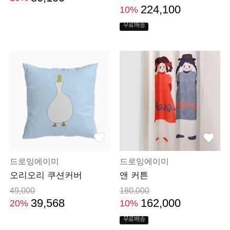
224,100
10%
무료배송
드로잉에이미
드로잉에이미
오리오리 쿠션커버
앤 커튼
49,000
180,000
39,568
162,000
20%
10%
무료배송