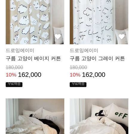
드로잉에이미
드로잉에이미
구름 고양이 베이지 커튼
구름 고양이 그레이 커튼
180,000
180,000
162,000
162,000
10%
10%
무료배송
무료배송