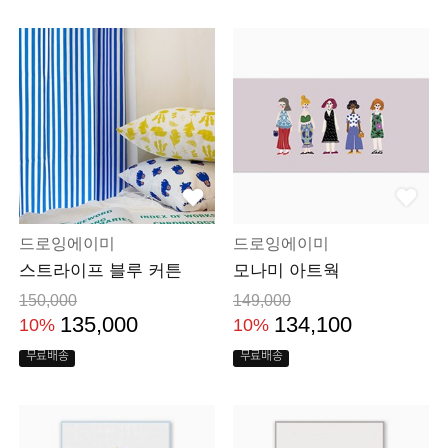
드로잉에이미
드로잉에이미
스트라이프 블루 커튼
모나미 아트웍
150,000
149,000
135,000
134,100
10%
10%
무료배송
무료배송