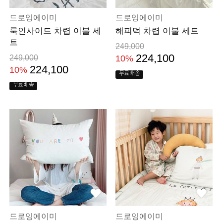
드로잉에이미
드로잉에이미
룩인사이드 차렵 이불 세
해피덕 차렵 이불 세트
트
249,000
224,100
249,000
10%
224,100
10%
무료배송
무료배송
드로잉에이미
드로잉에이미