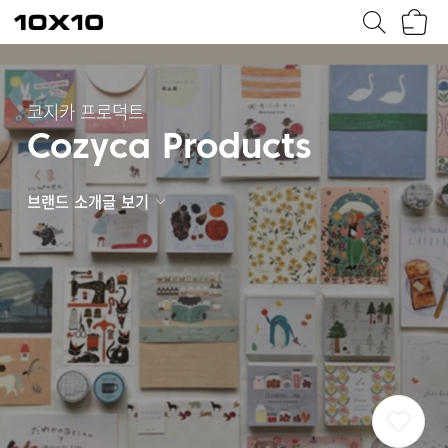
장
텐
바
바
구
이
니
텐
코지카 프로덕트
Cozyca Products
브랜드 소개글 보기