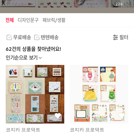
226
전체
디자인문구
패브릭/생활
무료배송
텐텐배송
필터
62건의 상품을 찾아냈어요!
인기순으로 보기
코지카 프로덕트
코지카 프로덕트