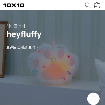
장
텐
바
바
구
이
니
텐
헤이플러피
heyfluffy
브랜드 소개글 보기