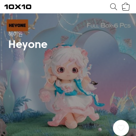
장
텐
바
바
구
이
니
텐
해이원
Heyone