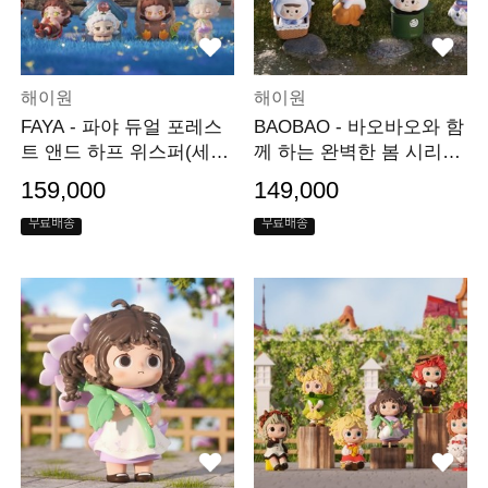
해이원
해이원
FAYA - 파야 듀얼 포레스
BAOBAO - 바오바오와 함
트 앤드 하프 위스퍼(세
께 하는 완벽한 봄 시리즈
트)
(세트)
159,000
149,000
무료배송
무료배송