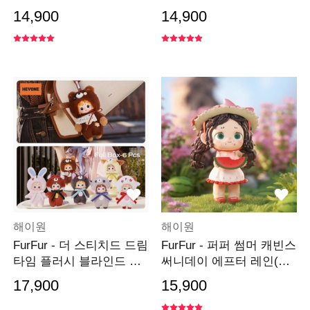
(낱개)
14,900
14,900
해이원
해이원
FurFur - 더 스티치드 드림
FurFur - 퍼퍼 썸머 캐빈스
타임 플러시 블라인드 박
써니데이 에프터 레인(낱
스(낱개)
개)
17,900
15,900