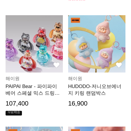
해이원
해이원
PAIPAI Bear - 파이파이
HUDODO-저니오브에너
베어 스페셜 믹스 드링크
지 키링 랜덤박스
샵 피규어(세트)
107,400
16,900
무료배송