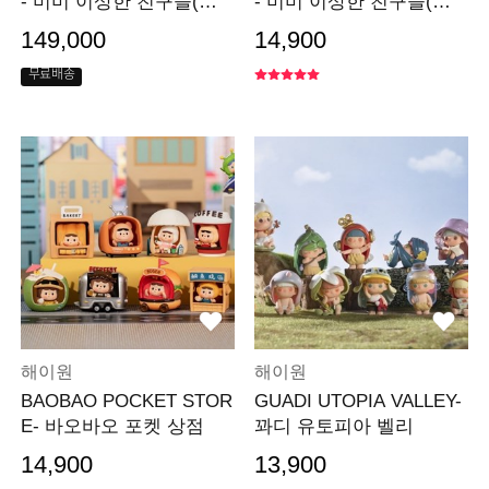
- 미미 이상한 친구들(세
- 미미 이상한 친구들(낱
트)
개)
149,000
14,900
무료배송
해이원
해이원
BAOBAO POCKET STOR
GUADI UTOPIA VALLEY-
E- 바오바오 포켓 상점
꽈디 유토피아 벨리
14,900
13,900