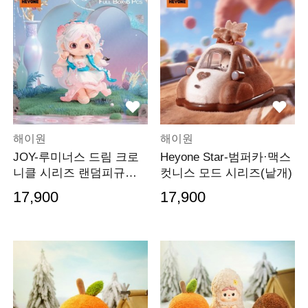
해이원
해이원
JOY-루미너스 드림 크로
Heyone Star-범퍼카·맥스
니클 시리즈 랜덤피규어
컷니스 모드 시리즈(낱개)
(낱개)
17,900
17,900