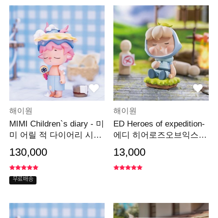
해이원
해이원
MIMI Children`s diary - 미
ED Heroes of expedition-
미 어릴 적 다이어리 시리
에디 히어로즈오브익스페
즈_박스
디션 시리즈_낱개
130,000
13,000
무료배송