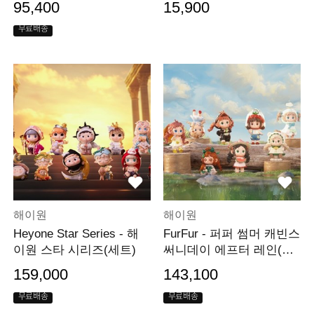
95,400
15,900
무료배송
해이원
해이원
Heyone Star Series - 해
FurFur - 퍼퍼 썸머 캐빈스
이원 스타 시리즈(세트)
써니데이 에프터 레인(세
트)
159,000
143,100
무료배송
무료배송