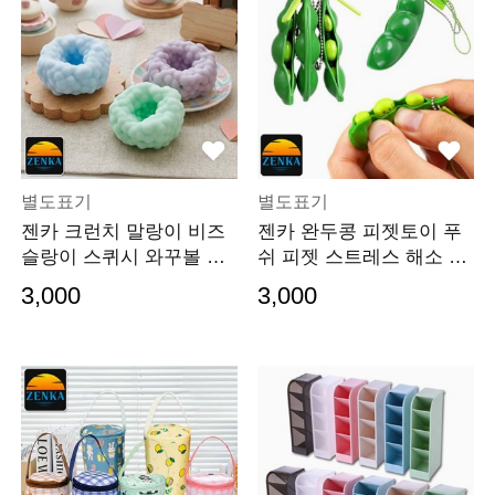
별도표기
별도표기
젠카 크런치 말랑이 비즈
젠카 완두콩 피젯토이 푸
슬랑이 스퀴시 와꾸볼 스
쉬 피젯 스트레스 해소 어
트레스볼 찹쌀떡
른 손 장난감 키링
3,000
3,000