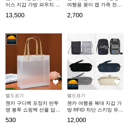
이스 지갑 가방 파우치 RF
여행용 꽂이 캡 가족 전동
ID 차단 안티스키
칫솔 치간 치약 면도기 보
13,500
2,700
관 대형 양치
별도표기
별도표기
젠카 구디백 포장지 반투
젠카 여행용 복대 지갑 가
명 봉투 쇼핑백 선물 답례
방 RFID 차단 스키밍 유럽
품 킨더조이 꽃다
일본 소매치기
530
12,000