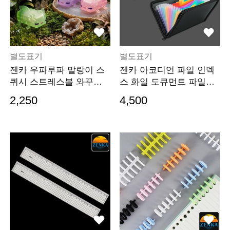
별도표기
별도표기
젠카 우파루파 말랑이 스
젠카 아코디언 파일 인덱
퀴시 스트레스볼 와꾸볼
스 화일 도큐먼트 파일철
미끌이 슬랑이 장난
악보 부동산계약서
2,250
4,500