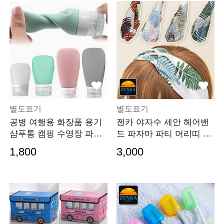
별도표기
별도표기
공병 여행용 화장품 용기
젠카 야자수 세안 헤어밴
샴푸통 캠핑 수영장 파우
드 파자마 파티 머리띠 피
치 60ML 90ML 30ML 소분
부 관리 미용 터번
1,800
3,000
튜브