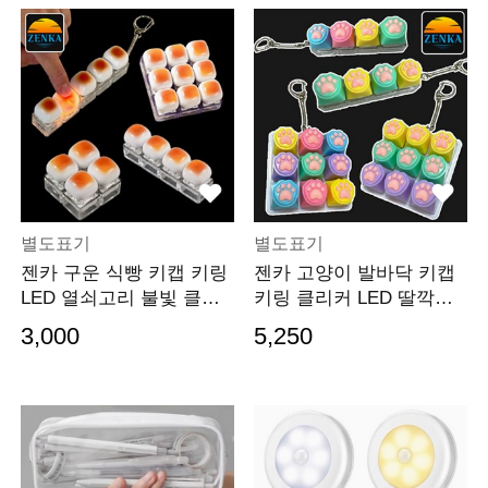
별도표기
별도표기
젠카 구운 식빵 키캡 키링
젠카 고양이 발바닥 키캡
LED 열쇠고리 불빛 클릭
키링 클리커 LED 딸깍이
커 자동차 차키 키홀더 가
키보드 클릭 백꾸
3,000
5,250
방참장식