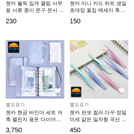
젠카 불독 집게 클립 사무
젠카 미니 카드 하트 생일
용 서류 종이 문구 문서 파
초대장 꽃집 메세지 축하
일 철 다이어리 악보 다꾸
카드지 팝업 감사 메시지
230
150
화일 소형
귀여운 편지
별도표기
별도표기
젠카 현금 바인더 세트 저
젠카 핀셋 컬러 다꾸 정밀
축 챌린지 용돈 다이어리
미세 얇은 일자형 곡선 기
가계부 생활비 머
억자 공예 납땜
3,750
450