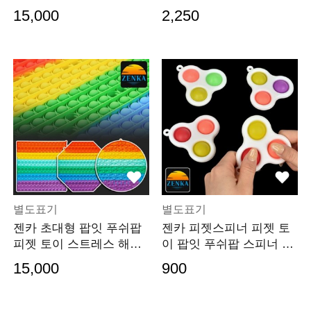
스 호집게스 사무용
연막탄 수류탄
15,000
2,250
별도표기
별도표기
젠카 초대형 팝잇 푸쉬팝
젠카 피젯스피너 피젯 토
피젯 토이 스트레스 해소
이 팝잇 푸쉬팝 스피너 게
손 장난감 게임기
임기 손 장난감 스
15,000
900