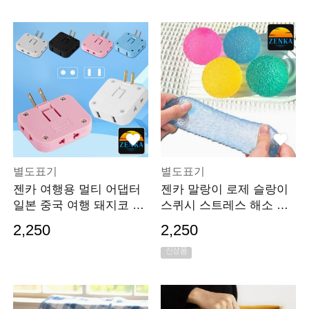
별도표기
별도표기
젠카 여행용 멀티 어댑터
젠카 말랑이 로제 슬랑이
일본 중국 여행 돼지코 멀
스퀴시 스트레스 해소 볼
티탭 납작 큐브
검드롭 스트레스
2,250
2,250
신상품