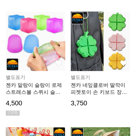
별도표기
별도표기
젠카 말랑이 슬랑이 로제
젠카 네잎클로버 딸깍이
스트레스볼 스퀴시 슬라
피젯토이 손 키보드 장난
임 장난감 검드롭
감 푸쉬팝 팝잇 보
4,500
3,750
신상품