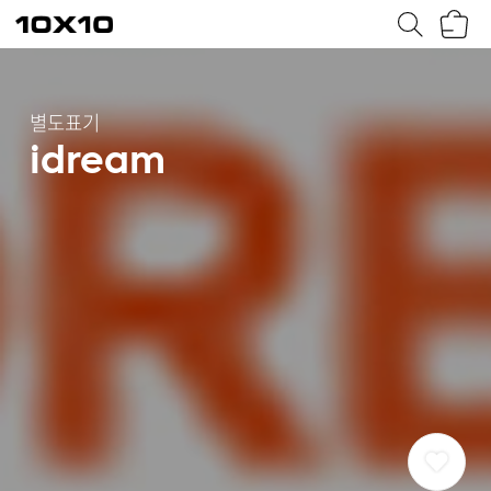
장
텐
바
바
구
이
니
텐
별도표기
idream