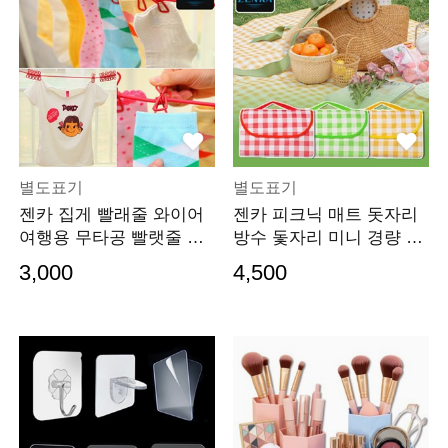
별도표기
별도표기
젠카 집게 빨래줄 와이어
젠카 피크닉 매트 돗자리
여행용 무타공 빨랫줄 베
방수 돛자리 미니 경량 휴
란다 빨래 건조대 줄 끈 휴
대용 한강 해변
3,000
4,500
대용 옥상 실내