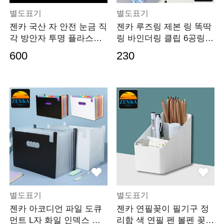
별도표기
별도표기
젠카 국산 자 안전 눈금 직
젠카 루즈링 제본 링 똑딱
각 방안자 투명 플라스틱
링 바인더링 클립 6공링
사각 학용품 학
셀프 바인더 플라
600
230
별도표기
별도표기
젠카 아코디언 파일 도큐
젠카 연필꽂이 필기구 정
먼트 L자 화일 인덱스 서
리함 색 연필 펜 볼펜 꽂이