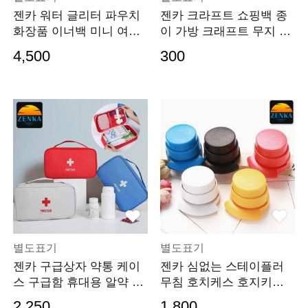
젠카 워터 글리터 파우치
젠카 크라프트 쇼핑백 종
화장품 이너백 미니 여행
이 가방 크래프트 무지 종
용 투명 메이크업
이백 답례품 손잡이 포장
4,500
300
심플 선물 소형
별도표기
별도표기
젠카 구급상자 약통 케이
젠카 심없는 스테이플러
스 구급함 휴대용 알약 응
무침 호치케스 호지키스
급키트 영양제 구
압착 호찌개스 호집
2,250
1,800