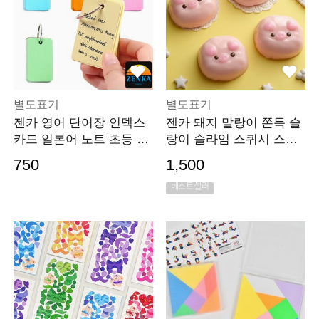
별도표기
별도표기
젠카 영어 단어장 인덱스
젠카 돼지 말랑이 쫀득 슬
카드 일본어 노트 초등 단
랑이 슬라임 스퀴시 스트
어 한자 단어 암기장 영단
레스 볼 모찌 쫀쫀 해소 찐
750
1,500
어 공부 암기
득 장난감
베스트셀러