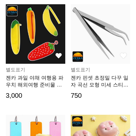
별도표기
별도표기
젠카 과일 야채 여행용 파
젠카 핀셋 초정밀 다꾸 일
우치 해외여행 준비물 여
자 곡선 모형 미세 스티커
행 캐리어 백스인
집게 스테인레스
3,000
750