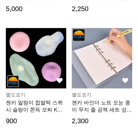
류 파일철 A4 부동
통 플라스틱 사
5,000
2,250
별도표기
별도표기
젠카 말랑이 찹쌀떡 스퀴
젠카 바인더 노트 모눈 종
시 슬랑이 쫀득 모찌 KC
이 무지 줄 공책 세트 성경
인증 스트레스 볼 해소 고
필사 단어장 연
900
2,300
무 장난감 소형