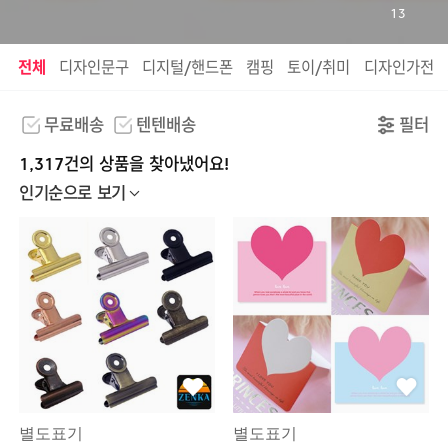
13
전체
디자인문구
디지털/핸드폰
캠핑
토이/취미
디자인가전
무료배송
텐텐배송
필터
1,317건의 상품을 찾아냈어요!
인기순으로 보기
별도표기
별도표기