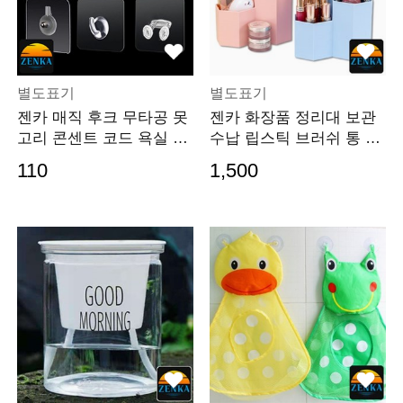
별도표기
별도표기
젠카 매직 후크 무타공 못
젠카 화장품 정리대 보관
고리 콘센트 코드 욕실 청
수납 립스틱 브러쉬 통 빗
소도구 모자 정
꽂이 면봉 화장
110
1,500