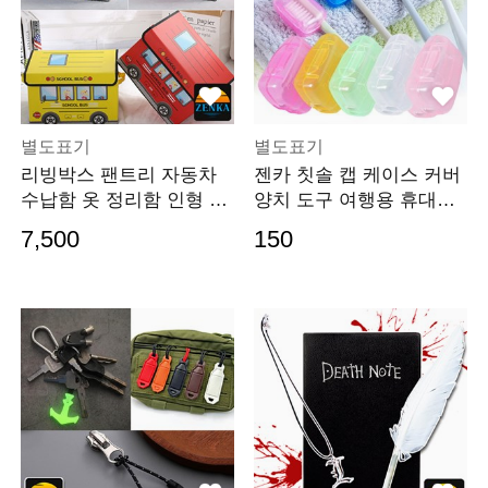
별도표기
별도표기
리빙박스 팬트리 자동차
젠카 칫솔 캡 케이스 커버
수납함 옷 정리함 인형 옷
양치 도구 여행용 휴대용
장정리 수건 모자
보관함 통 덮개
7,500
150