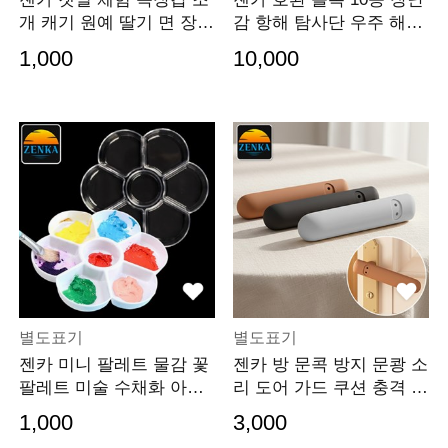
개 캐기 원예 딸기 면 장갑
감 항해 탐사단 우주 해양
작업용 속장갑 과수원 손
3단 변신 심해
1,000
10,000
보호 안전
별도표기
별도표기
젠카 미니 팔레트 물감 꽃
젠카 방 문콕 방지 문쾅 소
팔레트 미술 수채화 아크
리 도어 가드 쿠션 충격 문
릴 유화 파렛트
고리 보호 안전
1,000
3,000