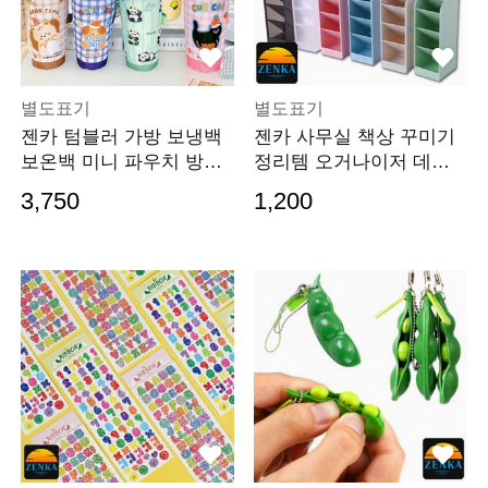
별도표기
별도표기
젠카 텀블러 가방 보냉백
젠카 사무실 책상 꾸미기
보온백 미니 파우치 방수
정리템 오거나이저 데스
여름 소풍 피크닉
크 테리어 트레이
3,750
1,200