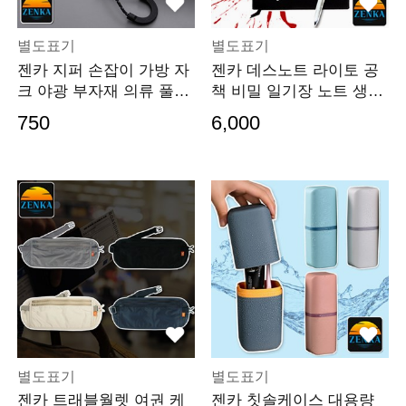
별도표기
별도표기
젠카 지퍼 손잡이 가방 자
젠카 데스노트 라이토 공
크 야광 부자재 의류 풀러
책 비밀 일기장 노트 생일
헤드 슬라이더
선물 무쓸모 쓸데없는 웃
750
6,000
긴 재밌는 공책
별도표기
별도표기
젠카 트래블월렛 여권 케
젠카 칫솔케이스 대용량