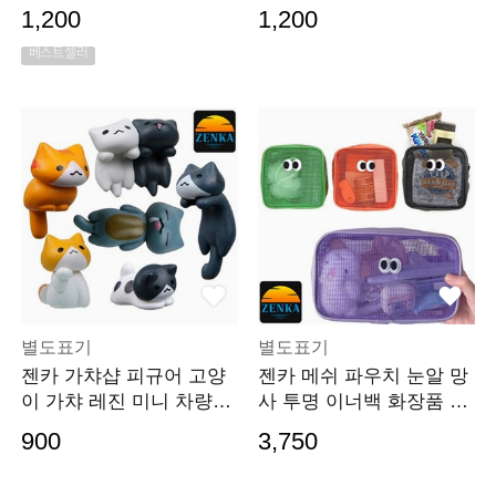
색연필 통 연필
장 가방 친환경 어
1,200
1,200
베스트셀러
별도표기
별도표기
젠카 가챠샵 피규어 고양
젠카 메쉬 파우치 눈알 망
이 가챠 레진 미니 차량용
사 투명 이너백 화장품 여
미니어처 동물 인
행용 백인백 백팩
900
3,750