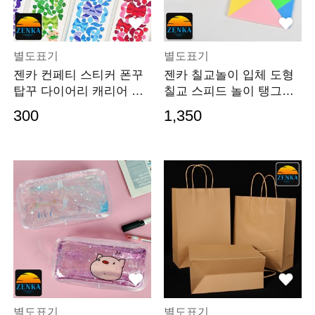
별도표기
별도표기
젠카 컨페티 스티커 폰꾸
젠카 칠교놀이 입체 도형
탑꾸 다이어리 캐리어 꾸
칠교 스피드 놀이 탱그램
미기 반짝이 신용카드 커
칠교판 창의 퍼즐
300
1,350
스텀 소형 세트
별도표기
별도표기