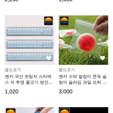
별도표기
별도표기
젠카 국산 컷팅자 스타박
젠카 수박 말랑이 쫀득 슬
스 자 투명 줄긋기 방안자
랑이 슬라임 과일 모찌 스
플라스틱 눈금자
트레스 볼 스퀴시 고무공
1,020
3,000
쫀쫀 찐득