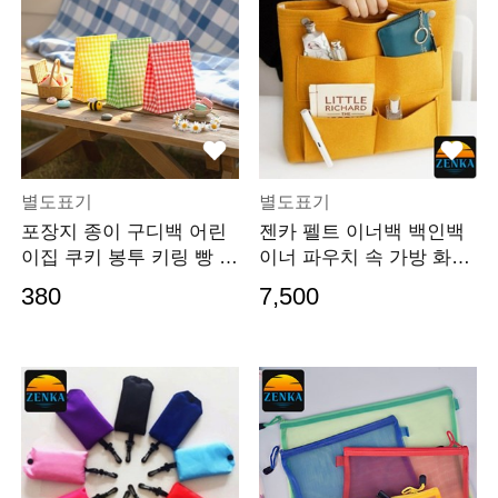
별도표기
별도표기
포장지 종이 구디백 어린
젠카 펠트 이너백 백인백
이집 쿠키 봉투 키링 빵 유
이너 파우치 속 가방 화장
치원 간식 답례품
품 여행용 에코백
380
7,500