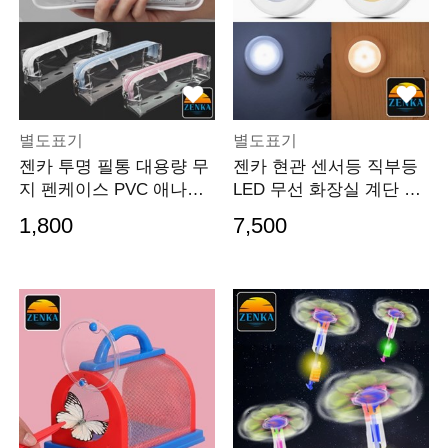
별도표기
별도표기
젠카 투명 필통 대용량 무
젠카 현관 센서등 직부등
지 펜케이스 PVC 애나멜
LED 무선 화장실 계단 건
펜슬파우치 필기구
전지 센스등 원형
1,800
7,500