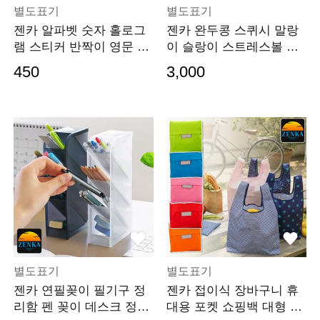
별도표기
별도표기
젠카 알파벳 숫자 홀로그
젠카 완두콩 스퀴시 말랑
램 스티커 반짝이 영문 글
이 슬랑이 스트레스볼 해
자 이니셜 문자 텀
소 가챠 손 장난감 가방 귀
450
3,000
여운 표정 랜덤
별도표기
별도표기
젠카 연필꽂이 필기구 정
젠카 접이식 장바구니 휴
리함 펜 꽂이 데스크 정리
대용 포켓 쇼핑백 대형 시