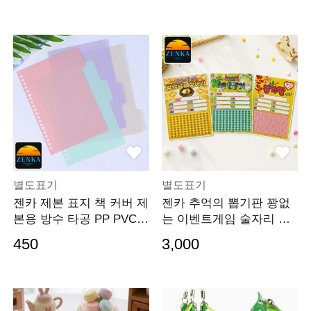
별도표기
별도표기
젠카 제본 표지 책 커버 제
젠카 추억의 뽑기판 꽝없
본용 방수 타공 PP PVC
는 이벤트게임 술자리 종
용지 인덱스 바인더 A5 20
이 뽑기 랜덤 레트
450
3,000
공