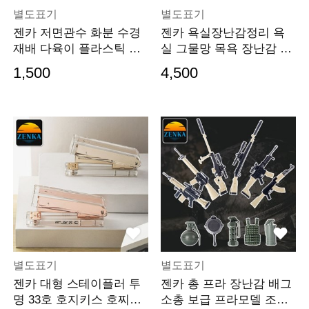
별도표기
별도표기
젠카 저면관수 화분 수경
젠카 욕실장난감정리 욕
재배 다육이 플라스틱 자
실 그물망 목욕 장난감 정
동급수기 식물 홈가
리 화장실 정리망
1,500
4,500
별도표기
별도표기
젠카 대형 스테이플러 투
젠카 총 프라 장난감 배그
명 33호 호지키스 호찌개
소총 보급 프라모델 조립