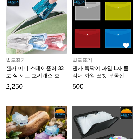
별도표기
별도표기
젠카 미니 스테이플러 33
젠카 똑딱이 파일 L자 클
호 심 세트 호찌개스 호지
리어 화일 포켓 부동산계
키스 투명 호집게
약서 서류 정리 A4
2,250
500