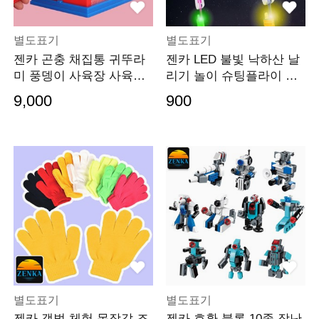
별도표기
별도표기
젠카 곤충 채집통 귀뚜라
젠카 LED 불빛 낙하산 날
미 풍뎅이 사육장 사육통
리기 놀이 슈팅플라이 어
돋보기 집게 관찰
린이 야외 장난감 바람개
9,000
900
비 새총 고급형
별도표기
별도표기
젠카 갯벌 체험 목장갑 조
젠카 호환 블록 10종 장난